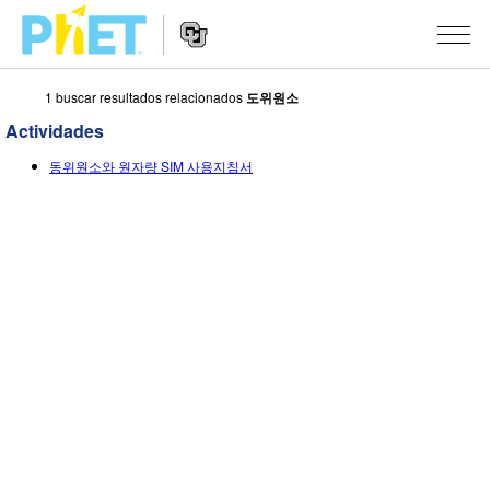
1 buscar resultados relacionados
도위원소
Busca
en
Actividades
la
Navegación
página
SIMULACIONES
동위원소와 원자량 SIM 사용지침서
del
Web
sitio
de
Todas las simulaciones
STUDIO
web
PhET
Física
About Studio
ENSEÑANZA
Matemáticas y Estadísticas
Customizable Sims
Actividades
INVESTIGACIONES
Química
Comience una prueba gratuita
Contribuir con una actividad
INICIATIVAS
La Tierra y el Espacio
Comprar una licencia
Activity Contribution Guidelines
Diseño inclusivo
INGRESAR / REGISTRARSE
Biología
Talleres Virtuales
PhET Global
INGRESAR / REGISTRARSE
Simulaciones traducidas
Professional Learning with PhET
Data Fluency