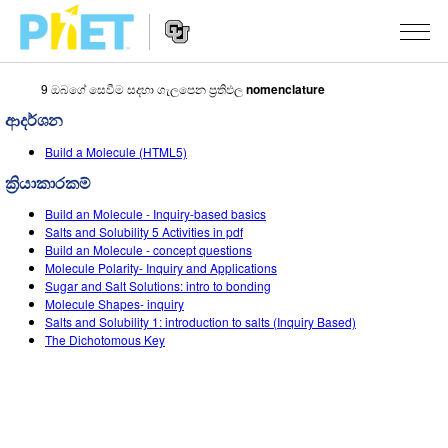
9 ඔබගේ සෙවීම සදහා ගැලපෙන ප්‍රතිඵල
nomenclature
PhET
වෙබ්
ආදර්ශන
අඩවිය
Website
සොයන්න
අනුහුරුකරණ
Build a Molecule (HTML5)
Navigation
ක්‍රියාකාරකම්
All Sims
STUDIO
Build an Molecule - Inquiry-based basics
භොතික විද්‍යාව
About Studio
TEACHING
Salts and Solubility 5 Activities in pdf
Build an Molecule - concept questions
ගණිතය
Customizable Sims
ක්‍රියාකාරකම් සෙවීම
පර්යේෂණ
Molecule Polarity- Inquiry and Applications
Sugar and Salt Solutions: intro to bonding
රසායන විද්‍යාව
Start a Free Trial
ඔබගේ ක්‍රියාකාරකම් බෙදාගන්න
Molecule Shapes- inquiry
INITIATIVES
Salts and Solubility 1: introduction to salts (Inquiry Based)
භූගෝල විද්‍යාව
Purchase a License
The Dichotomous Key
Activity Contribution Guidelines
Inclusive Design
පුරන්න / ලියාපදිංචි වන්න
ජීව විද්‍යාව
Virtual Workshops
PhET Global
පුරන්න / ලියාපදිංචි වන්න
පරිවර්තනය කරනලද අනුහුරුකරණ
Professional Learning with PhET
Data Fluency