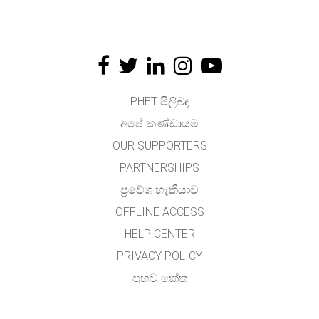
PHET පිලිබඳ
අපේ කණ්ඩායම
OUR SUPPORTERS
PARTNERSHIPS
ප්‍රවේශ හැකියාව
OFFLINE ACCESS
HELP CENTER
PRIVACY POLICY
ප්‍රභව කේත
බලය ලබා දීම