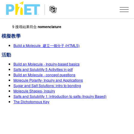
9 搜尋結果符合
nomenclature
搜
尋
模擬教學
PhET
Website
教學
網
Build a Molecule_建立一個分子 (HTML5)
Navigation
站
活動
所有模擬教材
STUDIO
Build an Molecule - Inquiry-based basics
About Studio
活動
物理
Salts and Solubility 5 Activities in pdf
Build an Molecule - concept questions
Customizable Sims
Molecule Polarity- Inquiry and Applications
數學
瀏覽活動
研究
Sugar and Salt Solutions: intro to bonding
Start a Free Trial
Molecule Shapes- inquiry
化學
分享您的活動
倡議計劃
Salts and Solubility 1: introduction to salts (Inquiry Based)
Purchase a License
The Dichotomous Key
地球科學
Activity Contribution Guidelines
包容性輔助設計
登入 / 註冊
生物
Virtual Workshops
PhET 全球社群
登入 / 註冊
Professional Learning with PhET
翻譯教學主題
Data Fluency