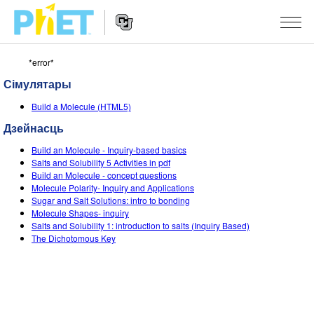
*error*
Пошук
PhET
Сімулятары
сайта
Website
СІМУЛЯТАРЫ
Build a Molecule (HTML5)
Navigation
Дзейнасць
All Sims
STUDIO
Build an Molecule - Inquiry-based basics
Фізіка
About Studio
TEACHING
Salts and Solubility 5 Activities in pdf
Build an Molecule - concept questions
Матэматыка
Customizable Sims
Агляд мерапрыемстваў
ДАСЛЕДАВАННІ
Molecule Polarity- Inquiry and Applications
Sugar and Salt Solutions: intro to bonding
Хімія
Start a Free Trial
Мой удзел
Molecule Shapes- inquiry
INITIATIVES
Salts and Solubility 1: introduction to salts (Inquiry Based)
Навукі аб Зямлі
Purchase a License
The Dichotomous Key
Activity Contribution Guidelines
Inclusive Design
УВАХОД / РЭГІСТРАЦЫЯ
Біялогія
Virtual Workshops
PhET Global
УВАХОД / РЭГІСТРАЦЫЯ
Перакладзеныя сімулятары
Professional Learning with PhET
Data Fluency