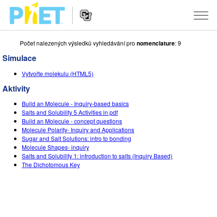
Počet nalezených výsledků vyhledávání pro
nomenclature
: 9
Vyhledávání
na
Simulace
webu
Website
PhET
SIMULACE
Vytvořte molekulu (HTML5)
Navigation
Aktivity
Všechny simulace
STUDIO
Build an Molecule - Inquiry-based basics
Fyzika
About Studio
VÝUKA
Salts and Solubility 5 Activities in pdf
Build an Molecule - concept questions
Matematika
Customizable Sims
Procházet materiály
VÝZKUM
Molecule Polarity- Inquiry and Applications
Sugar and Salt Solutions: intro to bonding
Chemie
Start a Free Trial
Sdílejte své aktivity
Molecule Shapes- inquiry
INICIATIVY
Salts and Solubility 1: introduction to salts (Inquiry Based)
Přírodověda
Purchase a License
The Dichotomous Key
Activity Contribution Guidelines
Inkluzivní design
PŘIHLÁSIT SE / REGISTROVAT
Biologie
Virtuální dílny
PhET Global
PŘIHLÁSIT SE / REGISTROVAT
Přeložené simulace
Professional Learning with PhET
Data Fluency