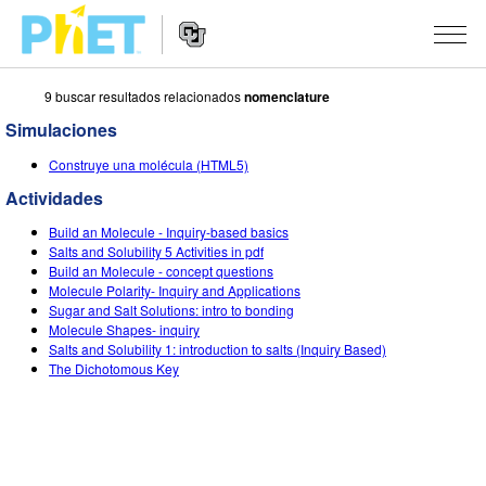
9 buscar resultados relacionados
nomenclature
Busca
en
Simulaciones
la
Navegación
página
SIMULACIONES
Construye una molécula (HTML5)
del
Web
sitio
Actividades
de
Todas las simulaciones
STUDIO
web
PhET
Build an Molecule - Inquiry-based basics
Física
About Studio
ENSEÑANZA
Salts and Solubility 5 Activities in pdf
Build an Molecule - concept questions
Matemáticas y Estadísticas
Customizable Sims
Actividades
INVESTIGACIONES
Molecule Polarity- Inquiry and Applications
Sugar and Salt Solutions: intro to bonding
Química
Comience una prueba gratuita
Contribuir con una actividad
Molecule Shapes- inquiry
INICIATIVAS
Salts and Solubility 1: introduction to salts (Inquiry Based)
La Tierra y el Espacio
Comprar una licencia
The Dichotomous Key
Activity Contribution Guidelines
Diseño inclusivo
INGRESAR / REGISTRARSE
Biología
Talleres Virtuales
PhET Global
INGRESAR / REGISTRARSE
Simulaciones traducidas
Professional Learning with PhET
Data Fluency