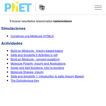
9 buscar resultados relacionados
nomenclature
Buscar
en
Simulaciones
el
Navegación
sitio
SIMULACIONES
Construye una Molécula (HTML5)
de
web
Sitio
Actividades
de
Todas las Simulaciones
STUDIO
Web
PhET
Build an Molecule - Inquiry-based basics
Física
About Studio
ENSEÑANZA
Salts and Solubility 5 Activities in pdf
Build an Molecule - concept questions
Matemáticas y Estadísticas
Customizable Sims
Actividades
INVESTIGACIONES
Molecule Polarity- Inquiry and Applications
Sugar and Salt Solutions: intro to bonding
Química
Comienza una prueba gratuita
Comparte tus Actividades
Molecule Shapes- inquiry
INICIATIVAS
Salts and Solubility 1: introduction to salts (Inquiry Based)
Tierra y Espacio
Comprar una licencia
The Dichotomous Key
Guía para el Envío de Actividades
Diseño Inclusivo
INGRESAR / REGISTRARSE
Biología
Talleres Virtuales
PhET Global
INGRESAR / REGISTRARSE
Simulaciones Traducidas
Aprendizaje Profesional con PhET
Data Fluency