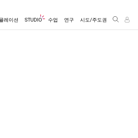
웹
뮬레이션
STUDIO
수업
연구
시도/주도권
사
이
트
About Studio
모든 심(Sims)
활동 검색
포용적 디자인
인
인
탐
Customizable Sims
당신의 활동을 공유하세요.
PhET 글로벌
색
물리학
Start a Free Trial
활동 기여 지침
Data Fluency
수학 및 통계학
Purchase a License
STEM Ed의 DEIB
가상 워크숍
화학
SceneryStack OSE
Professional Learning with PhET
지구 및 우주
Impact Report
Teaching with PhET
생물학
번역된 시뮬레이션
Customizable Sims