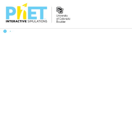
PhET
웹
사
이
트
검
색