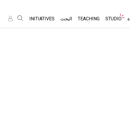
Website
INITIATIVES
البحث
TEACHING
STUDIO
ت
Navigation
تسجيل
تسجيل
لدخول/
لدخول/
Inclusive Design
تصفح
About Studio
All Sims
لتسجيل
لتسجيل
PhET Global
Contribute an Activity
Customizable Sims
الفيزياء
Data Fluency
Activity Contribution Guidelines
Start a Free Trial
الرياضيات
DEIB in STEM Ed
Virtual Workshops
Purchase a License
الكيمياء
SceneryStack OSE
Professional Learning with PhET
علم الأرض
Impact Report
Teaching with PhET
علم الأحياء
تقنيات المحا
Customizab