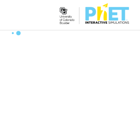
Search
the
PhET
Website