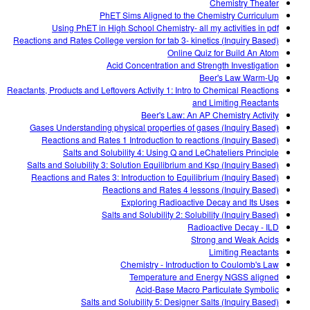
Chemistry Theater
PhET Sims Aligned to the Chemistry Curriculum
Using PhET in High School Chemistry- all my activities in pdf
Reactions and Rates College version for tab 3- kinetics (Inquiry Based)
Online Quiz for Build An Atom
Acid Concentration and Strength Investigation
Beer's Law Warm-Up
Reactants, Products and Leftovers Activity 1: Intro to Chemical Reactions
and Limiting Reactants
Beer's Law: An AP Chemistry Activity
Gases Understanding physical properties of gases (Inquiry Based)
Reactions and Rates 1 Introduction to reactions (Inquiry Based)
Salts and Solubility 4: Using Q and LeChateliers Principle
Salts and Solubility 3: Solution Equilibrium and Ksp (Inquiry Based)
Reactions and Rates 3: Introduction to Equilibrium (Inquiry Based)
Reactions and Rates 4 lessons (Inquiry Based)
Exploring Radioactive Decay and Its Uses
Salts and Solubility 2: Solubility (Inquiry Based)
Radioactive Decay - ILD
Strong and Weak Acids
Limiting Reactants
Chemistry - Introduction to Coulomb's Law
Temperature and Energy NGSS aligned
Acid-Base Macro Particulate Symbolic
Salts and Solubility 5: Designer Salts (Inquiry Based)