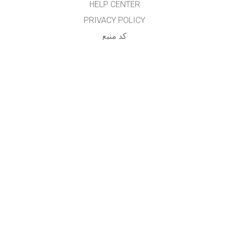
HELP CENTER
PRIVACY POLICY
کد منبع
LICENSING
برای مترجمان
تماس
...
GET APPS FOR SCHOOLS