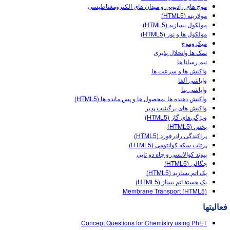
موج های رادیویی و میدان های الکترومغناطیسی
مولاریته (HTML5)
مولکول بسازید (HTML5)
مولکول ها و نور (HTML5)
میکروموج
نمک ها وانحلال پذيرى
نيم رسانا ها
واكنش ها و سرعت ها
واپاشی آلفا
واپاشی بتا
واکنش دهنده ها ،محصول ها و پس مانده ها (HTML5)
واکنش های برگشت پذیر
ویژگی‌های گاز (HTML5)
پخش (HTML5)
پراکندگی رادرفورد (HTML5)
پرتاب سکه کوانتومی (HTML5)
پيوند کوالانسی و چاه دو تايي
چگالی (HTML5)
یک اتم بسازید (HTML5)
یک هستۀ اتم بساز (HTML5)
Membrane Transport (HTML5)
فعالیتها
Concept Questions for Chemistry using PhET