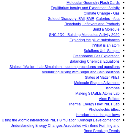
Molecular Geometry Flash Cards
Equilibrium Inquiry and Experiment Activity
Climate Change - Gas
Guided Discovery: BMI, BMR, Calories in/out
Reactants, Leftovers and Products
Build a Molecule
SNC 2D0 - Building Molecules Activity 2020
Exploring the pH of substances
What is an atom?
Solutions Unit Sample
Greenhouse Gas Exploration
Balancing Chemical Equations
States of Matter - Lab Simulation - student procedures and questions
Visualizing Mixing with Sugar and Salt Solutions
States of Matter PhET
Molecule Shapes Advanced
Isotopes
Making STABLE Atoms Lab
Atom Builder
Thermal Energy Flow PhET Lab
Photoelectric Effect
Introduction to the gas laws
Using the Atomic Interactions PhET Simulation: Concept Development for
Understanding Energy Changes Associated with Bond Forming and
Bond Breaking Events