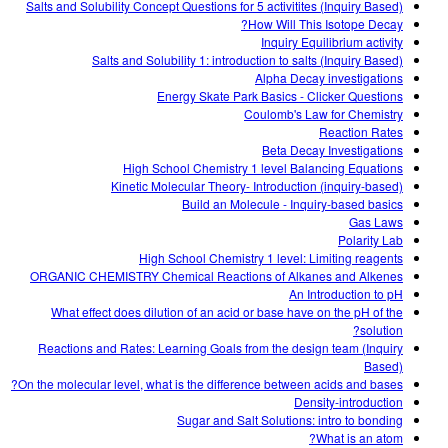
Salts and Solubility Concept Questions for 5 activitites (Inquiry Based)
How Will This Isotope Decay?
Inquiry Equilibrium activity
Salts and Solubility 1: introduction to salts (Inquiry Based)
Alpha Decay investigations
Energy Skate Park Basics - Clicker Questions
Coulomb's Law for Chemistry
Reaction Rates
Beta Decay Investigations
High School Chemistry 1 level Balancing Equations
Kinetic Molecular Theory- Introduction (inquiry-based)
Build an Molecule - Inquiry-based basics
Gas Laws
Polarity Lab
High School Chemistry 1 level: Limiting reagents
ORGANIC CHEMISTRY Chemical Reactions of Alkanes and Alkenes
An Introduction to pH
What effect does dilution of an acid or base have on the pH of the
solution?
Reactions and Rates: Learning Goals from the design team (Inquiry
Based)
On the molecular level, what is the difference between acids and bases?
Density-introduction
Sugar and Salt Solutions: intro to bonding
What is an atom?