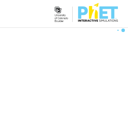
Search
the
PhET
Website