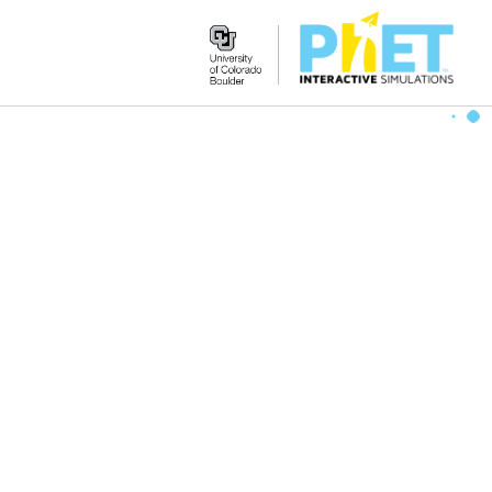
Search
the
PhET
Website