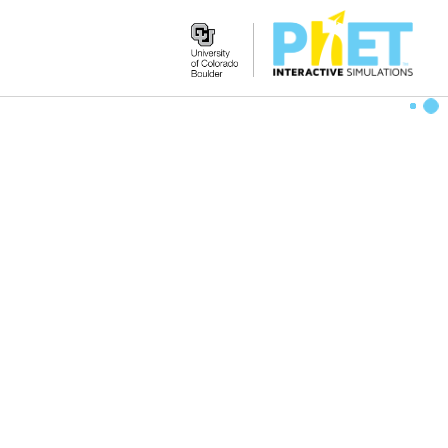
Search
the
PhET
Website