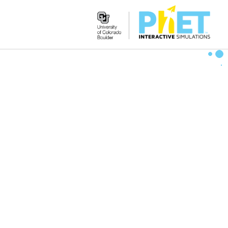
Search
the
PhET
Website