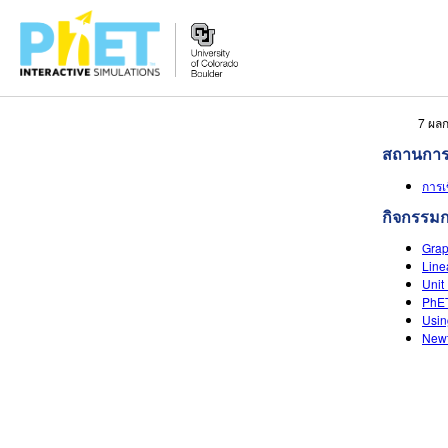
สืบค้น
7 ผลก
ภายใน
สถานการ
เว็บไซต์
การเ
ของ
กิจกรรม
PhET
Grap
Line
Unit
PhET
Usin
Newt