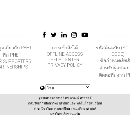
มูลเกี่ยวกับ PHET
การเข้าถึงได้
รหัสต้นฉบับ (S
OFFLINE ACCESS
CODE)
ทีม PHET
HELP CENTER
ข้อกำหนดลิขสิท
R SUPPORTERS
PRIVACY POLICY
ARTNERSHIPS
สำหรับผู้แปลภ
ติดต่อทีมงาน 
ผู้ช่วยศาสตราจารย์ ดร.นิวัฒน์ ศรีสวัสดิ์
กลุ่มวิจัยการศึกษาวิทยาศาสตร์และเทคโนโลยีแนวใหม่
สาขาวิชาวิทยาศาสตร์ศึกษา คณะศึกษาศาสตร์
มหาวิทยาลัยขอนแก่น
(สนับสนุนโดยสำนักงานเลขานุการกองทุนพัฒนาเทคโนโลยีเพื่อการศึกษา กระทรวงศึกษาธิการ