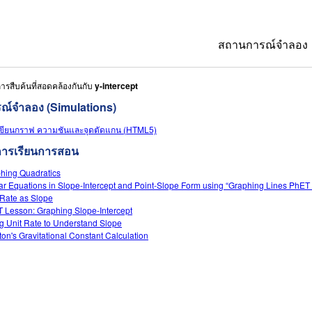
สถานการณ์จำลอง
ารสืบค้นที่สอดคล้องกันกับ
y-intercept
All Sims
ณ์จำลอง (Simulations)
ฟิสิกส์
ขียนกราฟ ความชันและจุดตัดแกน (HTML5)
คณิตศาสตร์
การเรียนการสอน
เคมี
hing Quadratics
ar Equations in Slope-Intercept and Point-Slope Form using “Graphing Lines PhET 
วิทยาศาสตร์ของ
 Rate as Slope
 Lesson: Graphing Slope-Intercept
ชีววิทยา
g Unit Rate to Understand Slope
on's Gravitational Constant Calculation
สถานการณ์จำลอง
Customizable S