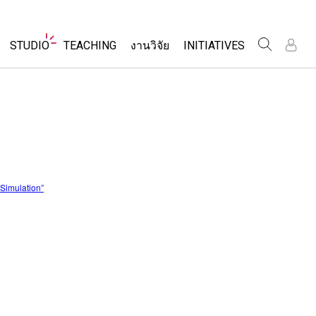
Website
STUDIO
TEACHING
งานวิจัย
INITIATIVES
Navigation
เข
เข
ร
ร
About Studio
Inclusive Design
ค้นหากิจกรรม
Customizable Sims
PhET Global
ร่วมแบ่งปันกิจกรรม
ส
ส
Start a Free Trial
Data Fluency
เ
เ
Activity Contribution Guidelines
Purchase a License
DEIB in STEM Ed
เ
เ
Virtual Workshops
SceneryStack OSE
Professional Learning with PhET
ร
ร
Impact Report
Simulation”
โลก
Teaching with PhET
ที่แปลภาษาแล้ว
ims