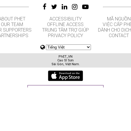
ABOUT PHET
ACCESSIBILITY
MÃ NGUỒN
OUR TEAM
OFFLINE ACCESS
VIỆC CẤP PH
R SUPPORTERS
TRUNG TÂM TRỢ GIÚP
DÀNH CHO DỊCH
ARTNERSHIPS
PRIVACY POLICY
CONTACT
PhET_VN
Cao Sĩ Sơn
Sài Gòn, Việt Nam.
GET APPS FOR SCHOOLS