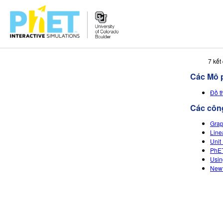
Tìm
7 kết
trên
Các Mô 
Website
PhET
Đồ t
Các công
Grap
Line
Unit
PhET
Usin
Newt