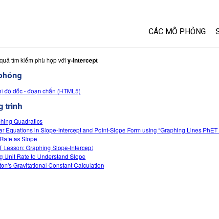
CÁC MÔ PHỎNG
Tất cả các Sim
 quả tìm kiếm phù hợp với
y-intercept
phỏng
Vật lý
hị độ dốc - đoạn chắn (HTML5)
Toán và Thống kê
 trình
Hoá học
Trái đất và Không 
hing Quadratics
ar Equations in Slope-Intercept and Point-Slope Form using “Graphing Lines PhET 
Sinh học
 Rate as Slope
 Lesson: Graphing Slope-Intercept
Các Mô phỏng đã 
g Unit Rate to Understand Slope
Customizable Sim
on's Gravitational Constant Calculation