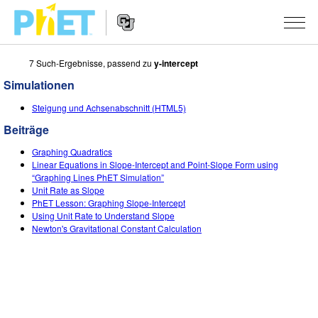
7 Such-Ergebnisse, passend zu
y-intercept
PhET
Seite
Simulationen
durchsuchen
Website
SIMULATIONEN
Steigung und Achsenabschnitt (HTML5)
Navigation
Beiträge
All Sims
STUDIO
Graphing Quadratics
Physik
About Studio
LEHREN
Linear Equations in Slope-Intercept and Point-Slope Form using
“Graphing Lines PhET Simulation”
Mathematik
Customizable Sims
Beiträge durchsuchen
FORSCHUNG
Unit Rate as Slope
PhET Lesson: Graphing Slope-Intercept
Chemie
Start a Free Trial
Teilen Sie Ihre Aktivitäten
Using Unit Rate to Understand Slope
INITIATIVES
Newton's Gravitational Constant Calculation
Geowissenschaft
Purchase a License
Activity Contribution Guidelines
Inclusive Design
ANMELDEN / REGISTRIEREN
Biologie
Virtual Workshops
PhET Global
ANMELDEN / REGISTRIEREN
Übersetze Simulationen
Professional Learning with PhET
Data Fluency