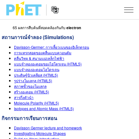
65 ผลการสืบค้นที่สอดคล้องกันกับ
electron
สืบค้น
สถานการณ์จำลอง (Simulations)
ภายใน
Website
เว็บไซต์
สถานการณ์จำลอง
Davisson-Germer: การเลี้ยวเบนของอิเล็กตรอน
Navigation
ของ
การแทรกสอดของคลื่นแบบควอนตัม
คลื่นวิทยุ & สนามแม่เหล็กไฟฟ้า
PhET
All Sims
STUDIO
แบบจำลองอะตอมของไฮโดรเจน (HTML5)
แบบจำลองอะตอมไฮโดรเจน
About Studio
TEACHING
ฟิสิกส์
ประดิษฐ์นิวเคลียส (HTML5)
รูปร่างโมเลกุล (HTML5)
Customizable Sims
ค้นหากิจกรรม
งานวิจัย
สภาพขั้วของโมเลกุล
คณิตศาสตร์
สร้างอะตอม (HTML5)
Start a Free Trial
สารกึ่งตัวนำ
ร่วมแบ่งปันกิจกรรม
INITIATIVES
เคมี
Molecule Polarity (HTML5)
Purchase a License
Isotopes and Atomic Mass (HTML5)
Activity Contribution Guidelines
Inclusive Design
เข้าสู่ระบบ / สมัครเพื่อเข้าใช้ระบบ
วิทยาศาสตร์ของโลก
กิจกรรมการเรียนการสอน
Virtual Workshops
PhET Global
ชีววิทยา
Davisson Germer lecture and homework
เข้าสู่ระบบ / สมัครเพื่อเข้าใช้ระบบ
Investigating Molecule Shapes
Professional Learning with PhET
Data Fluency
Build an Atom: Introduction