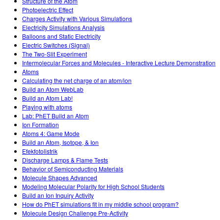
Structure of the Atom
Photoelectric Effect
Charges Activity with Various Simulations
Electricity Simulations Analysis
Balloons and Static Electricity
Electric Switches (Signal)
The Two-Slit Experiment
Intermolecular Forces and Molecules - Interactive Lecture Demonstration
Atoms
Calculating the net charge of an atom/ion
Build an Atom WebLab
Build an Atom Lab!
Playing with atoms
Lab: PhET Build an Atom
Ion Formation
Atoms 4: Game Mode
Build an Atom, Isotope, & Ion
Efekfotolistrik
Discharge Lamps & Flame Tests
Behavior of Semiconducting Materials
Molecule Shapes Advanced
Modeling Molecular Polarity for High School Students
Build an Ion Inquiry Activity
How do PhET simulations fit in my middle school program?
Molecule Design Challenge Pre-Activity