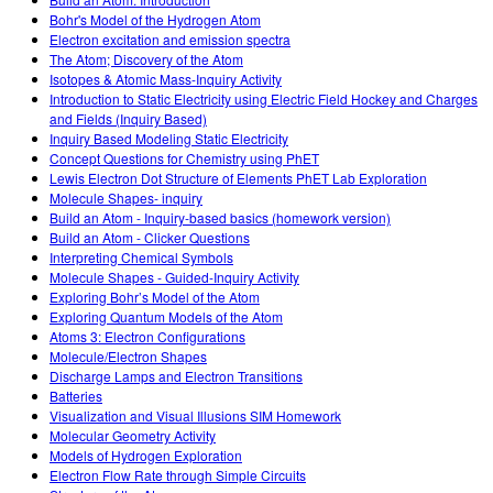
สถานการณ์จำลองที่แปลภาษาแล้ว
Bohr's Model of the Hydrogen Atom
Teaching with PhET
DEIB in STEM Ed
Electron excitation and emission spectra
Customizable Sims
The Atom; Discovery of the Atom
SceneryStack OSE
Isotopes & Atomic Mass-Inquiry Activity
Introduction to Static Electricity using Electric Field Hockey and Charges
Impact Report
and Fields (Inquiry Based)
Inquiry Based Modeling Static Electricity
Concept Questions for Chemistry using PhET
Lewis Electron Dot Structure of Elements PhET Lab Exploration
Molecule Shapes- inquiry
Build an Atom - Inquiry-based basics (homework version)
Build an Atom - Clicker Questions
Interpreting Chemical Symbols
Molecule Shapes - Guided-Inquiry Activity
Exploring Bohr’s Model of the Atom
Exploring Quantum Models of the Atom
Atoms 3: Electron Configurations
Molecule/Electron Shapes
Discharge Lamps and Electron Transitions
Batteries
Visualization and Visual Illusions SIM Homework
Molecular Geometry Activity
Models of Hydrogen Exploration
Electron Flow Rate through Simple Circuits