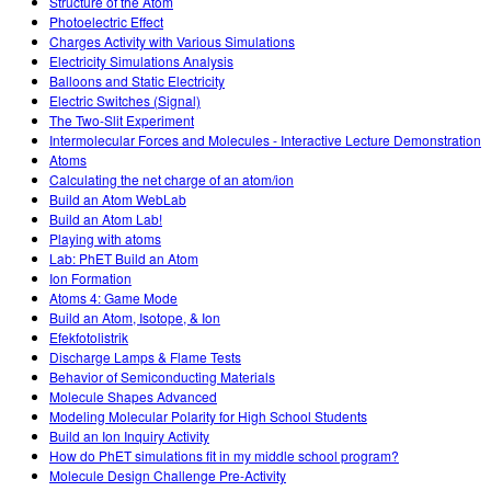
Structure of the Atom
Photoelectric Effect
Charges Activity with Various Simulations
Electricity Simulations Analysis
Balloons and Static Electricity
Electric Switches (Signal)
The Two-Slit Experiment
Intermolecular Forces and Molecules - Interactive Lecture Demonstration
Atoms
Calculating the net charge of an atom/ion
Build an Atom WebLab
Build an Atom Lab!
Playing with atoms
Lab: PhET Build an Atom
Ion Formation
Atoms 4: Game Mode
Build an Atom, Isotope, & Ion
Efekfotolistrik
Discharge Lamps & Flame Tests
Behavior of Semiconducting Materials
Molecule Shapes Advanced
Modeling Molecular Polarity for High School Students
Build an Ion Inquiry Activity
How do PhET simulations fit in my middle school program?
Molecule Design Challenge Pre-Activity