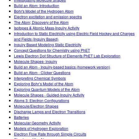
Customizable Sims
Teaching with PhET
DEIB in STEM Ed
Build an Atom: Introduction
Bohr's Model of the Hydrogen Atom
SceneryStack OSE
Electron excitation and emission spectra
The Atom; Discovery of the Atom
Impact Report
Isotopes & Atomic Mass-Inquiry Activity
Introduction to Static Electricity using Electric Field Hockey and Charges
and Fields (Inquiry Based)
Inquiry Based Modeling Static Electricity
Concept Questions for Chemistry using PhET
Lewis Electron Dot Structure of Elements PhET Lab Exploration
Molecule Shapes- inquiry
Build an Atom - Inquiry-based basics (homework version)
Build an Atom - Clicker Questions
Interpreting Chemical Symbols
Exploring Bohr’s Model of the Atom
Exploring Quantum Models of the Atom
Molecule Shapes - Guided-Inquiry Activity
Atoms 3: Electron Configurations
Molecule/Electron Shapes
Discharge Lamps and Electron Transitions
Batteries
Molecular Geometry Activity
Models of Hydrogen Exploration
Electron Flow Rate through Simple Circuits