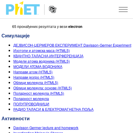
65 пронађених резултата у вези
electron
Претрага
PhET
Симулације
вебсајта
Website
СИМУЛАЦИЈЕ
ДЕЈВИСОН-ЏЕРМЕРОВ ЕКСПЕРИМЕНТ Davisson-Germer Experiment
Navigation
Изотопи и атомска маса (HTML5)
Све симулације
КВАНТНО-ТАЛАСНА ИНТЕРФЕРЕНЦИЈА
STUDIO
Модели атома водоника (HTML5)
МОДЕЛИ АТОМА ВОДОНИКА
Физика
About Studio
УЧЕЊЕ
Направи атом (HTML5)
Направи језгро (HTML5)
Математика & Статистика
Customizable Sims
Претражи активности
ИСТРАЖИВАЊА
Облици молекула (HTML5)
Облици молекула: основе (HTML5)
Хемија
Start a Free Trial
Подели своје активности
ИНИЦИЈАТИВЕ
Поларност молекула (HTML5)
Поларност молекула
Земља& Свемир
Purchase a License
Activity Contribution Guidelines
Инклузивни дизајн
ПРИЈАВИТЕ СЕ / РЕГИСТРУЈТЕ СЕ
ПОЛУПРОВОДНИЦИ
РАДИО ТАЛАСИ & ЕЛЕКТРОМАГНЕТНА ПОЉА
Биологија
Виртуелне радионице
PhET Глобал
Активности
ПРИЈАВИТЕ СЕ / РЕГИСТРУЈТЕ СЕ
Преведене симулације
Professional Learning with PhET
Data Fluency
Davisson Germer lecture and homework
Investigating Molecule Shapes