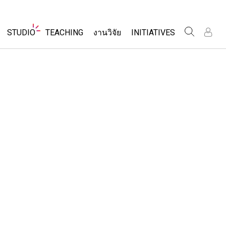
Website
STUDIO
TEACHING
งานวิจัย
INITIATIVES
Navigation
เข
เข
ร
ร
About Studio
Inclusive Design
ค้นหากิจกรรม
Customizable Sims
PhET Global
ร่วมแบ่งปันกิจกรรม
ส
ส
Start a Free Trial
Data Fluency
เ
เ
Activity Contribution Guidelines
Purchase a License
DEIB in STEM Ed
เ
เ
Virtual Workshops
SceneryStack OSE
Professional Learning with PhET
ร
ร
Impact Report
โลก
Teaching with PhET
ที่แปลภาษาแล้ว
ims