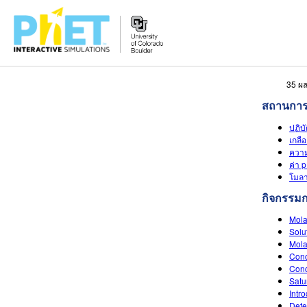
สืบค้น
35 ผล
ภายใน
สถานการ
เว็บไซต์
ปฏิบ
ของ
เกลื
PhET
ความ
ค่า 
โมลา
กิจกรรม
Mola
Solu
Mola
Conc
Conc
Satu
Intr
Dete