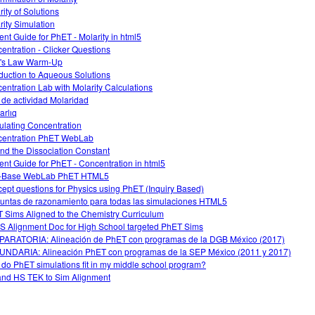
rity of Solutions
rity Simulation
ent Guide for PhET - Molarity in html5
entration - Clicker Questions
's Law Warm-Up
oduction to Aqueous Solutions
entration Lab with Molarity Calculations
 de actividad Molaridad
arlıq
ulating Concentration
entration PhET WebLab
nd the Dissociation Constant
ent Guide for PhET - Concentration in html5
d-Base WebLab PhET HTML5
ept questions for Physics using PhET (Inquiry Based)
untas de razonamiento para todas las simulaciones HTML5
 Sims Aligned to the Chemistry Curriculum
 Alignment Doc for High School targeted PhET Sims
ARATORIA: Alineación de PhET con programas de la DGB México (2017)
NDARIA: Alineación PhET con programas de la SEP México (2011 y 2017)
do PhET simulations fit in my middle school program?
nd HS TEK to Sim Alignment