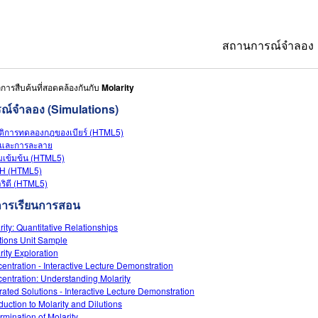
สถานการณ์จำลอง
การสืบค้นที่สอดคล้องกันกับ
Molarity
All Sims
ณ์จำลอง (Simulations)
ฟิสิกส์
ัติการทดลองกฎของเบียร์ (HTML5)
คณิตศาสตร์
อและการละลาย
เข้มข้น (HTML5)
เคมี
pH (HTML5)
ริตี (HTML5)
วิทยาศาสตร์ของ
การเรียนการสอน
ชีววิทยา
rity: Quantitative Relationships
tions Unit Sample
สถานการณ์จำลอง
rity Exploration
entration - Interactive Lecture Demonstration
Customizable S
entration: Understanding Molarity
rated Solutions - Interactive Lecture Demonstration
oduction to Molarity and Dilutions
rmination of Molarity