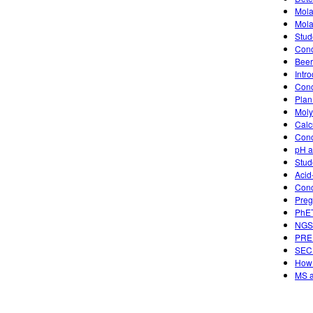
Mola
Mola
Stud
Conc
Beer
Intr
Conc
Plan
Moly
Calc
Conc
pH a
Stud
Aci
Conc
Preg
PhET
NGSS
PREP
SECU
How 
MS a