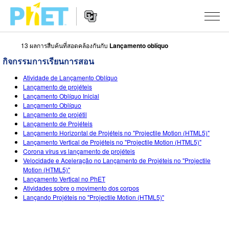
13 ผลการสืบค้นที่สอดคล้องกันกับ
Lançamento oblíquo
สืบค้น
กิจกรรมการเรียนการสอน
ภายใน
Website
เว็บไซต์
สถานการณ์จำลอง
Atividade de Lançamento Oblíquo
Navigation
ของ
Lançamento de projéteis
Lançamento Oblíquo Inicial
PhET
All Sims
STUDIO
Lançamento Oblíquo
Lançamento de projétil
About Studio
TEACHING
ฟิสิกส์
Lançamento de Projéteis
Lançamento Horizontal de Projéteis no "Projectile Motion (HTML5)"
Customizable Sims
ค้นหากิจกรรม
งานวิจัย
Lançamento Vertical de Projéteis no "Projectile Motion (HTML5)"
คณิตศาสตร์
Corona vírus vs lançamento de projéteis
Start a Free Trial
Velocidade e Aceleração no Lançamento de Projéteis no "Projectile
ร่วมแบ่งปันกิจกรรม
INITIATIVES
เคมี
Motion (HTML5)"
Purchase a License
Lançamento Vertical no PhET
Activity Contribution Guidelines
Inclusive Design
เข้าสู่ระบบ / สมัครเพื่อเข้าใช้ระบบ
วิทยาศาสตร์ของโลก
Atividades sobre o movimento dos corpos
Lançando Projéteis no "Projectile Motion (HTML5)"
Virtual Workshops
PhET Global
ชีววิทยา
เข้าสู่ระบบ / สมัครเพื่อเข้าใช้ระบบ
Professional Learning with PhET
Data Fluency