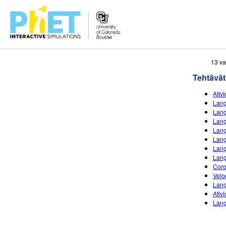
Search
13 va
the
Tehtävät
PhET
Website
Ativ
Lanç
Lanç
Lanç
Lanç
Lanç
Lanç
Lanç
Coro
Velo
Lanç
Ativ
Lanç