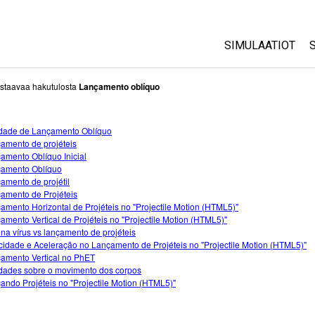
SIMULAATIOT
All Sims
staavaa hakutulosta
Lançamento oblíquo
Fysiikka
idade de Lançamento Oblíquo
Matematiikka
amento de projéteis
Kemia
amento Oblíquo Inicial
amento Oblíquo
Maantiede
amento de projétil
Biologia
amento de Projéteis
amento Horizontal de Projéteis no "Projectile Motion (HTML5)"
Käännetyt simul
amento Vertical de Projéteis no "Projectile Motion (HTML5)"
na vírus vs lançamento de projéteis
Customizable S
cidade e Aceleração no Lançamento de Projéteis no "Projectile Motion (HTML5)"
amento Vertical no PhET
idades sobre o movimento dos corpos
ando Projéteis no "Projectile Motion (HTML5)"