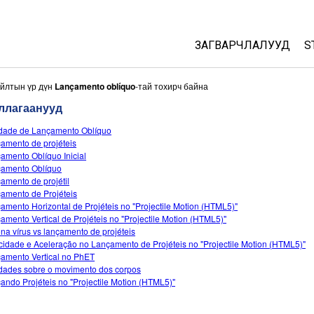
ЗАГВАРЧЛАЛУУД
S
All Sims
айлтын үр дүн
Lançamento oblíquo
-тай тохирч байна
ллагаанууд
Физик
idade de Lançamento Oblíquo
Математик
amento de projéteis
Хими
amento Oblíquo Inicial
amento Oblíquo
Газар зүй
amento de projétil
Биологи
amento de Projéteis
amento Horizontal de Projéteis no "Projectile Motion (HTML5)"
Орчуулсан загвар
amento Vertical de Projéteis no "Projectile Motion (HTML5)"
na vírus vs lançamento de projéteis
Customizable Sims
cidade e Aceleração no Lançamento de Projéteis no "Projectile Motion (HTML5)"
amento Vertical no PhET
idades sobre o movimento dos corpos
ando Projéteis no "Projectile Motion (HTML5)"