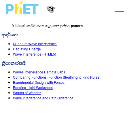
9 ඔබගේ සෙවීම සදහා ගැලපෙන ප්‍රතිඵල
pattern
PhET
වෙබ්
ආදර්ශන
අඩවිය
Website
සොයන්න
අනුහුරුකරණ
Quantum Wave Interference
Navigation
Radiating Charge
All Sims
Wave Interference (HTML5)
STUDIO
ක්‍රියාකාරකම්
භොතික විද්‍යාව
About Studio
TEACHING
Waves Interference Remote Labs
ගණිතය
Customizable Sims
ක්‍රියාකාරකම් සෙවීම
පර්යේෂණ
Comparing Functions: Function Sleuthing to Find Rules
Experimental Design with Forces
රසායන විද්‍යාව
Start a Free Trial
ඔබගේ ක්‍රියාකාරකම් බෙදාගන්න
Bending-Light Worksheet
INITIATIVES
Worlds of Wonder
භූගෝල විද්‍යාව
Purchase a License
Wave Interference and Path Difference
Activity Contribution Guidelines
Inclusive Design
පුරන්න / ලියාපදිංචි වන්න
ජීව විද්‍යාව
Virtual Workshops
PhET Global
පුරන්න / ලියාපදිංචි වන්න
පරිවර්තනය කරනලද අනුහුරුකරණ
Professional Learning with PhET
Data Fluency