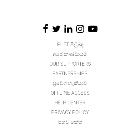
PHET පිලිබඳ
අපේ කණ්ඩායම
OUR SUPPORTERS
PARTNERSHIPS
ප්‍රවේශ හැකියාව
OFFLINE ACCESS
HELP CENTER
PRIVACY POLICY
ප්‍රභව කේත
බලය ලබා දීම