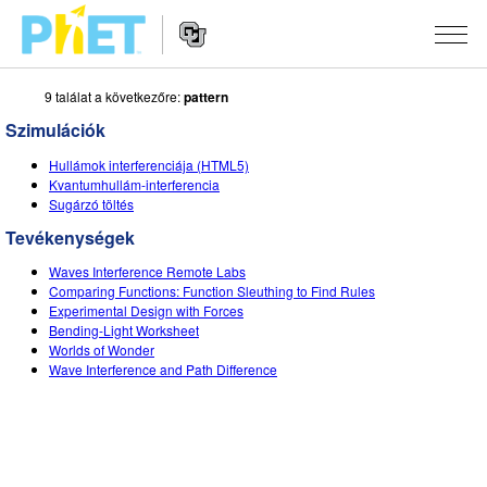
9 találat a következőre:
pattern
Keresés
a
Szimulációk
PhET
Website
webhelyén
SZIMULÁCIÓK
Hullámok interferenciája (HTML5)
Navigation
Kvantumhullám-interferencia
Minden szim
Sugárzó töltés
STUDIO
Tevékenységek
Fizika
About Studio
OKTATÁS
Waves Interference Remote Labs
Matematika
Customizable Sims
Közreműködések áttekintése
KUTATÁS
Comparing Functions: Function Sleuthing to Find Rules
Experimental Design with Forces
Kémia
Start a Free Trial
Ossza meg oktatási ötleteit
Bending-Light Worksheet
KEZDEMÉNYEZÉSEK
Worlds of Wonder
Földtudományok
Purchase a License
Wave Interference and Path Difference
Activity Contribution Guidelines
Befogadó tervezés
BEJELENTKEZÉS / REGISZTRÁCIÓ
Biológia
Virtual Workshops
PhET Global
BEJELENTKEZÉS / REGISZTRÁCIÓ
Lefordított szimulációk
Professional Learning with PhET
Data Fluency