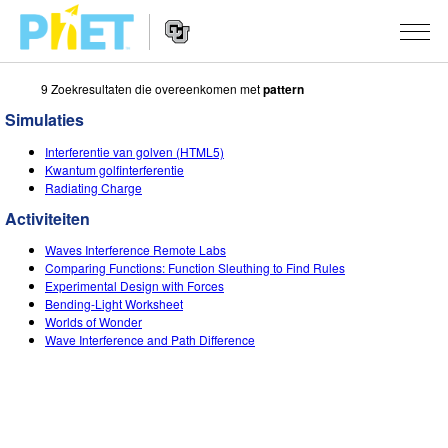
9 Zoekresultaten die overeenkomen met
pattern
Zoek
de
Simulaties
PhET
Website
Website
SIMULATIES
Interferentie van golven (HTML5)
Navigation
Kwantum golfinterferentie
All Sims
Radiating Charge
STUDIO
Activiteiten
Fysica
About Studio
ONDERWIJS
Waves Interference Remote Labs
Wiskunde
Customizable Sims
Activiteiten
ONDERZOEK
Comparing Functions: Function Sleuthing to Find Rules
Experimental Design with Forces
Chemie
Start a Free Trial
Deel je activiteiten
Bending-Light Worksheet
INITIATIVES
Worlds of Wonder
Aardrijkskunde
Purchase a License
Wave Interference and Path Difference
Activity Contribution Guidelines
Inclusive Design
LOG IN / REGISTREER
Biologie
Virtual Workshops
PhET Global
LOG IN / REGISTREER
Vertaalde simulaties
Professional Learning with PhET
Data Fluency