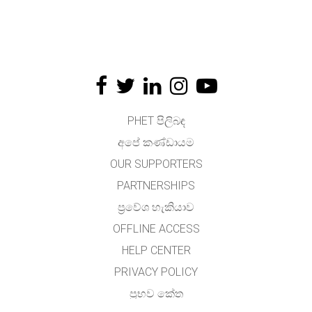
PHET පිලිබඳ
අපේ කණ්ඩායම
OUR SUPPORTERS
PARTNERSHIPS
ප්‍රවේශ හැකියාව
OFFLINE ACCESS
HELP CENTER
PRIVACY POLICY
ප්‍රභව කේත