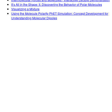
Customizable Sims
Teaching with PhET
DEIB in STEM Ed
It’s All in the Shape: II. Discovering the Behavior of Polar Molecules
Visualizing a Mixture
SceneryStack OSE
Using the Molecule Polarity PhET Simulation: Concept Development for
Understanding Molecular Dipoles
Impact Report