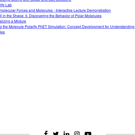
rity Lab
rmolecular Forces and Molecules - Interactive Lecture Demonstration
All in the Shape: II. Discovering the Behavior of Polar Molecules
alizing a Mixture
g the Molecule Polarity PhET Simulation: Concept Development for Understanding
les