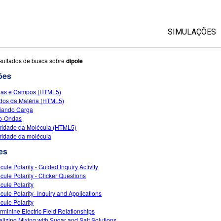
SIMULAÇÕES
Todas as Si
sultados de busca sobre
dipole
ões
Física
gas e Campos (HTML5)
Matemática &
dos da Matéria (HTML5)
Química
diando Carga
o-Ondas
Terra & Espa
ridade da Molécula (HTML5)
Biologia
ridade da molécula
es
Traduzir Sim
Customizabl
cule Polarity - Guided Inquiry Activity
cule Polarity - Clicker Questions
cule Polarity
cule Polarity- Inquiry and Applications
cule Polarity
rminine Electric Field Relationships
alizing Mixing with Sugar and Salt Solutions