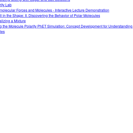
rity Lab
rmolecular Forces and Molecules - Interactive Lecture Demonstration
All in the Shape: II. Discovering the Behavior of Polar Molecules
alizing a Mixture
g the Molecule Polarity PhET Simulation: Concept Development for Understanding
les