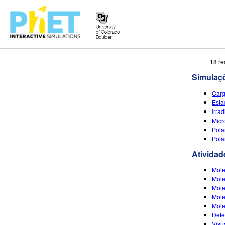
Busca
18 re
no
Simulaç
Portal
PhET
Car
Esta
Irra
Micr
Pola
Pola
Atividad
Mole
Mole
Mole
Mole
Mole
Dete
Visu