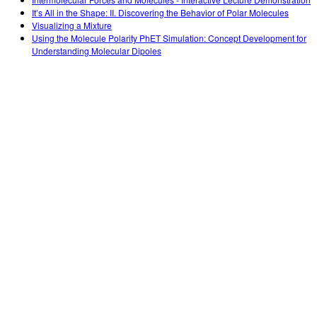
Customizable Sims
Teaching with PhET
DEIB in STEM Ed
It’s All in the Shape: II. Discovering the Behavior of Polar Molecules
Visualizing a Mixture
SceneryStack OSE
Using the Molecule Polarity PhET Simulation: Concept Development for
Understanding Molecular Dipoles
Impact Report