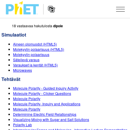
18 vastaavaa hakutulosta
dipole
Search
the
Simulaatiot
PhET
Website
Website
SIMULAATIOT
Aineen olomuodot (HTML5)
Navigation
Molekyylin polaarisuus (HTML5)
All Sims
Molekyylin polaarisuus
STUDIO
Säteilevä varaus
Varaukset ja kentät (HTML5)
Fysiikka
About Studio
TEACHING
Microwaves
Matematiikka
Customizable Sims
Selaa tehtäviä
TUTKIMUS
Tehtävät
Kemia
Start a Free Trial
Contribute an Activity
Molecule Polarity - Guided Inquiry Activity
INITIATIVES
Molecule Polarity - Clicker Questions
Maantiede
Purchase a License
Molecule Polarity
Activity Contribution Guidelines
Inclusive Design
KIRJAUDU SISÄÄN / REKISTERÖIDY
Molecule Polarity- Inquiry and Applications
Biologia
Molecule Polarity
Virtual Workshops
PhET Global
Determinine Electric Field Relationships
KIRJAUDU SISÄÄN / REKISTERÖIDY
Visualizing Mixing with Sugar and Salt Solutions
Käännetyt simulaatiot
Professional Learning with PhET
Data Fluency
Polarity Lab
Intermolecular Forces and Molecules - Interactive Lecture Demonstration