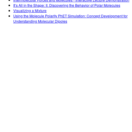
Customizable Sims
Teaching with PhET
DEIB nelle STEM
It’s All in the Shape: II. Discovering the Behavior of Polar Molecules
Visualizing a Mixture
SceneryStack OSE
Using the Molecule Polarity PhET Simulation: Concept Development for
Understanding Molecular Dipoles
Rapporto sull'impatto.