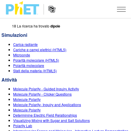
18 La ricerca ha trovato
dipole
Ricerca
nel
Simulazioni
sito
Navigazione
PhET
SIMULAZIONI
Carica radiante
del
Cariche e campi elettrici (HTML5)
Sito
Tutte le simulazioni
MIcroonde
STUDIO
Web
Polarità molecolare (HTML5)
Polarità molecolare
Fisica
About Studio
INSEGNAMENTO
Stati della materia (HTML5)
Matematica e statistica
Customizable Sims
Attività
RICERCHE
Attività
Chimica
Inizia una prova gratuita
Contribuisci con una Attività
Molecule Polarity - Guided Inquiry Activity
INIZIATIVE
Molecule Polarity - Clicker Questions
Terra e Spazio
Acquista una licenza
Molecule Polarity
Linee guida per i contributi alle attività
Progettazione inclusiva
ENTRA / REGISTRATI
Molecule Polarity- Inquiry and Applications
Biologia
Molecule Polarity
Workshop virtuali
PhET Global
Determinine Electric Field Relationships
ENTRA / REGISTRATI
Visualizing Mixing with Sugar and Salt Solutions
Simulazione tradotte
Professional Learning with PhET
Padronanza dei dati (Data Fluency)
Polarity Lab
Intermolecular Forces and Molecules - Interactive Lecture Demonstration