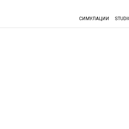
СИМУЛАЦИИ
STUDI
All Sims
Abou
Cust
Физика
Start
Математика
Purc
Хемија
Географија
Биологија
Преведени симулац
Customizable Sims