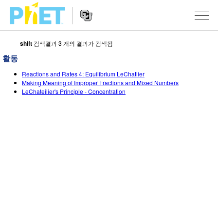
shift
검색결과 3 개의 결과가 검색됨
PhET
웹
활동
사
웹
시뮬레이션
이
Reactions and Rates 4: Equilibrium LeChatlier
사
Making Meaning of Improper Fractions and Mixed Numbers
트
이
LeChateilier's Principle - Concentration
모든 심(Sims)
STUDIO
검
트
색
탐
About Studio
수업
물리학
색
Customizable Sims
수학 및 통계학
활동 검색
연구
Start a Free Trial
화학
당신의 활동을 공유하세요.
시도/주도권
Purchase a License
지구 및 우주
활동 기여 지침
포용적 디자인
로그인/등록
생물학
가상 워크숍
PhET 글로벌
로그인/등록
번역된 시뮬레이션
Professional Learning with PhET
Data Fluency