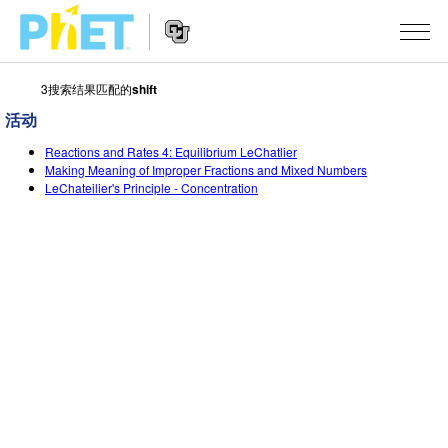
3搜索结果匹配的
shift
搜
索
活动
PhET
Website
仿真程序
网
Reactions and Rates 4: Equilibrium LeChatlier
Navigation
Making Meaning of Improper Fractions and Mixed Numbers
站
LeChateilier's Principle - Concentration
All Sims
STUDIO
物理
About Studio
TEACHING
Customizable Sims
数学
浏览
搜索
Start a Free Trial
化学
分享你的活动
INITIATIVES
Purchase a License
地球科学
Activity Contribution Guidelines
Inclusive Design
登录/注册
生物
Virtual Workshops
PhET Global
登录/注册
Professional Learning with PhET
翻译仿真程序
Data Fluency