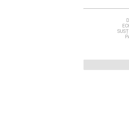
EC
SUSȚ
P