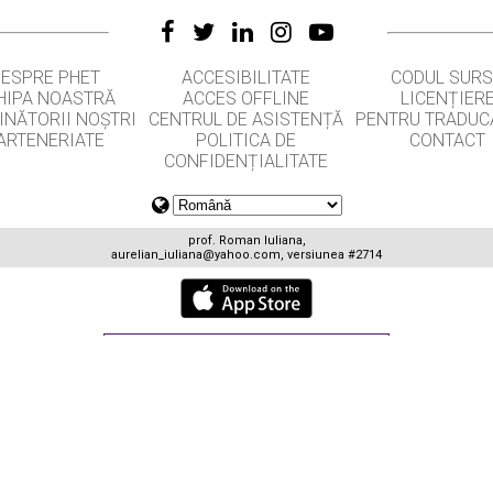
DESPRE PHET
ACCESIBILITATE
CODUL SUR
HIPA NOASTRĂ
ACCES OFFLINE
LICENȚIER
INĂTORII NOȘTRI
CENTRUL DE ASISTENȚĂ
PENTRU TRADUC
ARTENERIATE
POLITICA DE
CONTACT
CONFIDENȚIALITATE
prof. Roman Iuliana,
aurelian_iuliana@yahoo.com
, versiunea #2714
GET APPS FOR SCHOOLS