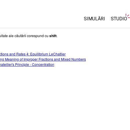
SIMULĂRI
STUDIO
Toate simulările
About 
ultate ale căutării corespund cu
shift
.
Custom
Fizică
Start a 
tions and Rates 4: Equilibrium LeChatlier
Matematică și Statis
ng Meaning of Improper Fractions and Mixed Numbers
Purcha
Chimie
ateilier's Principle - Concentration
Științele Pământului 
Biologie
Simulări traduse
Customizable Sims