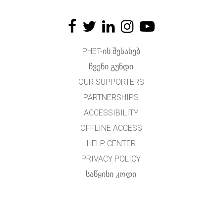
PHET-ᲘᲡ ᲨᲔᲡᲐᲮᲔᲑ
ᲩᲕᲔᲜᲘ ᲒᲣᲜᲓᲘ
OUR SUPPORTERS
PARTNERSHIPS
ACCESSIBILITY
OFFLINE ACCESS
HELP CENTER
PRIVACY POLICY
ᲡᲐᲬᲧᲘᲡᲘ ᲙᲝᲓᲘ
LICENSING
ᲛᲗᲐᲠᲒᲛᲜᲔᲚᲗᲐᲗᲕᲘᲡ
ᲙᲝᲜᲢᲐᲥᲢᲘ