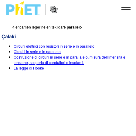
4 encamên lêgerînê ên têkîldarê
parallelo
Search
the
Çalakî
PhET
Website
Website
ŞÊWEKAR
Circuiti elettrici con resistori in serie e in parallelo
Navigation
Circuiti in serie e in parallelo
All Sims
Costruzione di circuiti in serie e in parallalelo, misura dell'intensità e
STUDIO
tensione, scoperta di conduttori e insolanti.
La legge di Hooke
Fîzîk
About Studio
TEACHING
Bîrkarî (Matematîk)
Customizable Sims
Çalakiyan Binêrin
LÊKOLÎN
Kîmya
Start a Free Trial
Contribute an Activity
INITIATIVES
Erdzanî
Purchase a License
Activity Contribution Guidelines
Inclusive Design
TÊKEVÊ / BIBE ENDAM
Biyolojî(Zindîwerzanî)
Virtual Workshops
PhET Global
TÊKEVÊ / BIBE ENDAM
Şêwekarên Wergerandî
Professional Learning with PhET
Data Fluency