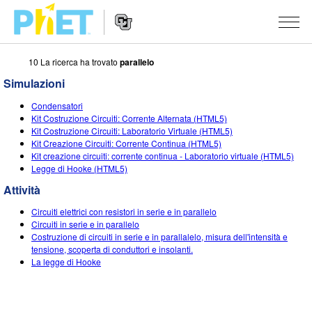
10 La ricerca ha trovato
parallelo
Ricerca
nel
Simulazioni
sito
Navigazione
PhET
SIMULAZIONI
Condensatori
del
Kit Costruzione Circuiti: Corrente Alternata (HTML5)
Sito
Tutte le simulazioni
Kit Costruzione Circuiti: Laboratorio Virtuale (HTML5)
STUDIO
Web
Kit Creazione Circuiti: Corrente Continua (HTML5)
Kit creazione circuiti: corrente continua - Laboratorio virtuale (HTML5)
Fisica
About Studio
INSEGNAMENTO
Legge di Hooke (HTML5)
Matematica e statistica
Customizable Sims
Attività
RICERCHE
Attività
Chimica
Inizia una prova gratuita
Contribuisci con una Attività
Circuiti elettrici con resistori in serie e in parallelo
INIZIATIVE
Circuiti in serie e in parallelo
Terra e Spazio
Acquista una licenza
Costruzione di circuiti in serie e in parallalelo, misura dell'intensità e
Linee guida per i contributi alle attività
Progettazione inclusiva
ENTRA / REGISTRATI
tensione, scoperta di conduttori e insolanti.
Biologia
La legge di Hooke
Workshop virtuali
PhET Global
ENTRA / REGISTRATI
Simulazione tradotte
Professional Learning with PhET
Padronanza dei dati (Data Fluency)