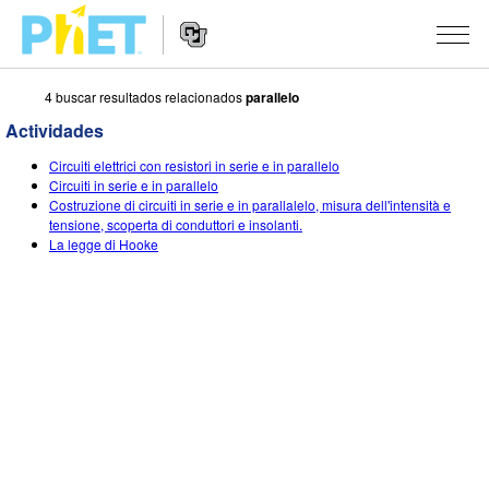
4 buscar resultados relacionados
parallelo
Buscar
en
Actividades
el
Navegación
sitio
SIMULACIONES
Circuiti elettrici con resistori in serie e in parallelo
de
web
Circuiti in serie e in parallelo
Sitio
de
Todas las Simulaciones
Costruzione di circuiti in serie e in parallalelo, misura dell'intensità e
STUDIO
Web
PhET
tensione, scoperta di conduttori e insolanti.
La legge di Hooke
Física
About Studio
ENSEÑANZA
Matemáticas y Estadísticas
Customizable Sims
Actividades
INVESTIGACIONES
Química
Comienza una prueba gratuita
Comparte tus Actividades
INICIATIVAS
Tierra y Espacio
Comprar una licencia
Guía para el Envío de Actividades
Diseño Inclusivo
INGRESAR / REGISTRARSE
Biología
Talleres Virtuales
PhET Global
INGRESAR / REGISTRARSE
Simulaciones Traducidas
Aprendizaje Profesional con PhET
Data Fluency