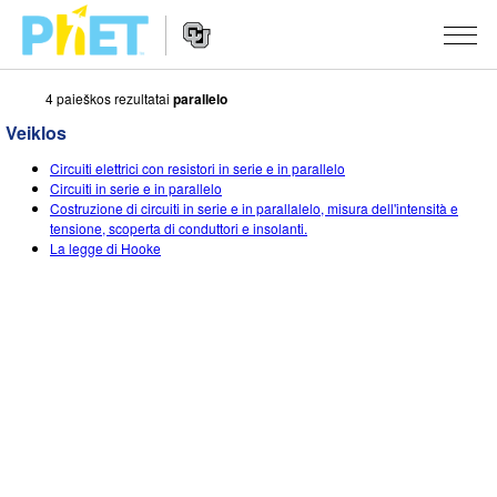
4 paieškos rezultatai
parallelo
Ieškoti
PhET
Veiklos
tinklapyje
Website
SIMULIACIJOS
Circuiti elettrici con resistori in serie e in parallelo
Navigation
Circuiti in serie e in parallelo
Visos
Costruzione di circuiti in serie e in parallalelo, misura dell'intensità e
STUDIO
tensione, scoperta di conduttori e insolanti.
La legge di Hooke
Fizika
About Studio
MOKYMAS
Matematika
Customizable Sims
Peržiūrėti veiklas
TYRIMAI
Chemija
Start a Free Trial
Dalintis savo veikla
INICIATYVOS
Žemės mokslai
Purchase a License
Activity Contribution Guidelines
Įtraukusis dizainas
PRISIJUNGTI / REGISTRUOTIS
Biologija
Virtual Workshops
PhET Tarptautinis
PRISIJUNGTI / REGISTRUOTIS
Išverstos simuliacijos
Professional Learning with PhET
Data Fluency