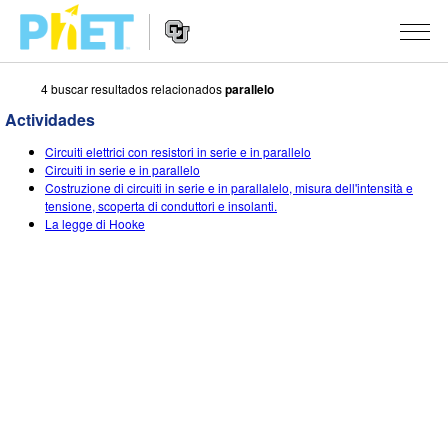
4 buscar resultados relacionados
parallelo
Busca
en
Actividades
la
Navegación
página
SIMULACIONES
Circuiti elettrici con resistori in serie e in parallelo
del
Web
Circuiti in serie e in parallelo
sitio
de
Todas las simulaciones
Costruzione di circuiti in serie e in parallalelo, misura dell'intensità e
STUDIO
web
PhET
tensione, scoperta di conduttori e insolanti.
La legge di Hooke
Física
About Studio
ENSEÑANZA
Matemáticas y Estadísticas
Customizable Sims
Actividades
INVESTIGACIONES
Química
Comience una prueba gratuita
Contribuir con una actividad
INICIATIVAS
La Tierra y el Espacio
Comprar una licencia
Activity Contribution Guidelines
Diseño inclusivo
INGRESAR / REGISTRARSE
Biología
Talleres Virtuales
PhET Global
INGRESAR / REGISTRARSE
Simulaciones traducidas
Professional Learning with PhET
Data Fluency