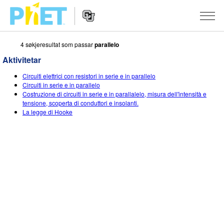
4 søkjeresultat som passar
parallelo
Search
the
Aktivitetar
PhET
Website
Website
SIMULERINGAR
Circuiti elettrici con resistori in serie e in parallelo
Navigation
Circuiti in serie e in parallelo
All Sims
Costruzione di circuiti in serie e in parallalelo, misura dell'intensità e
STUDIO
tensione, scoperta di conduttori e insolanti.
La legge di Hooke
Fysikk
About Studio
TEACHING
Matematikk
Customizable Sims
Bla i aktivitetar
FORSKING
Kjemi
Start a Free Trial
Contribute an Activity
INITIATIVES
Geofag
Purchase a License
Activity Contribution Guidelines
Inclusive Design
LOGG INN / REGISTER
Biologi
Virtual Workshops
PhET Global
LOGG INN / REGISTER
Omsette simuleringar
Professional Learning with PhET
Data Fluency