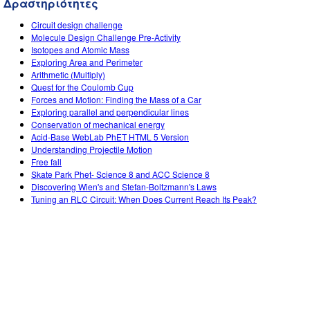
Δραστηριότητες
Customizable Sims
Teaching with PhET
DEIB in STEM Ed
Circuit design challenge
SceneryStack OSE
Molecule Design Challenge Pre-Activity
Isotopes and Atomic Mass
Impact Report
Exploring Area and Perimeter
Arithmetic (Multiply)
Quest for the Coulomb Cup
Forces and Motion: Finding the Mass of a Car
Exploring parallel and perpendicular lines
Conservation of mechanical energy
Acid-Base WebLab PhET HTML 5 Version
Understanding Projectile Motion
Free fall
Skate Park Phet- Science 8 and ACC Science 8
Discovering Wien's and Stefan-Boltzmann's Laws
Tuning an RLC Circuit: When Does Current Reach Its Peak?