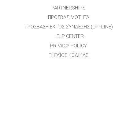
PARTNERSHIPS
ΠΡΟΣΒΑΣΙΜΌΤΗΤΑ
ΠΡΌΣΒΑΣΗ ΕΚΤΌΣ ΣΎΝΔΕΣΗΣ (OFFLINE)
HELP CENTER
PRIVACY POLICY
ΠΗΓΑΊΟΣ ΚΏΔΙΚΑΣ
ΑΔΕΙΟΔΌΤΗΣΗ
ΓΙΑ ΜΕΤΑΦΡΑΣΤΈΣ
ΕΠΙΚΟΙΝΩΝΊΑ
Η μετάφραση του ιστότοπου στην ελληνική γλώσσα έγινε από τους
εκπαιδευτικούς: Γιάννη Κασκαμανίδη, Βαγγέλη Κολτσάκη, Ιωάννη Λεύκο και Κωστή
Χαλκιαδάκη