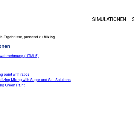
SIMULATIONEN
All Sims
ch-Ergebnisse, passend zu
Mixing
ionen
Physik
bwahrnehmung (HTML5)
Mathematik
Chemie
Geowissenschaft
g paint with ratios
alizing Mixing with Sugar and Salt Solutions
Biologie
ng Green Paint
Übersetze Simula
Customizable Si