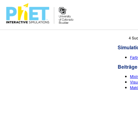
PhET
4 Su
Seite
Simulat
durchsuchen
Far
Beiträge
Mixin
Visu
Maki