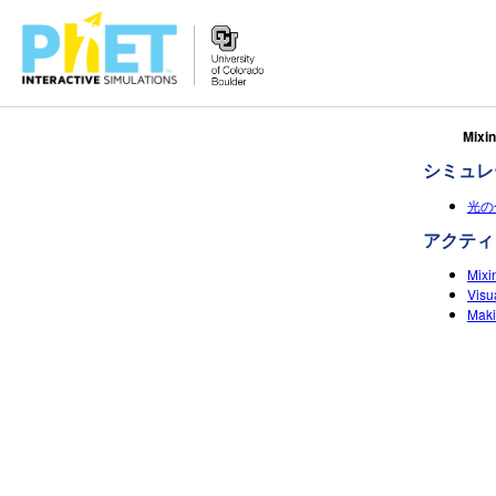
Search
Mixi
the
シミュレ
PhET
Website
光の色(
アクティ
Mixin
Visu
Maki