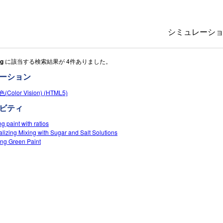
シミュレーシ
ng
に該当する検索結果が 4件ありました。
All Sims
ーション
物理
Color Vision) (HTML5)
数学
ビティ
化学
g paint with ratios
地球科学
alizing Mixing with Sugar and Salt Solutions
生物
ng Green Paint
翻訳版シミュ
Customizabl