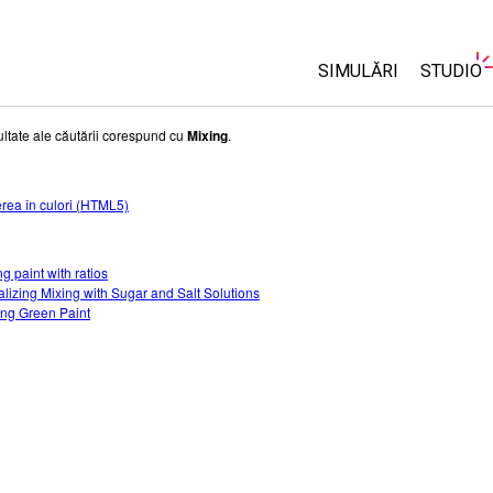
SIMULĂRI
STUDIO
Toate simulările
About 
ultate ale căutării corespund cu
Mixing
.
Custom
Fizică
Start a 
rea în culori (HTML5)
Matematică și Statis
Purcha
Chimie
Științele Pământului 
g paint with ratios
alizing Mixing with Sugar and Salt Solutions
Biologie
ng Green Paint
Simulări traduse
Customizable Sims