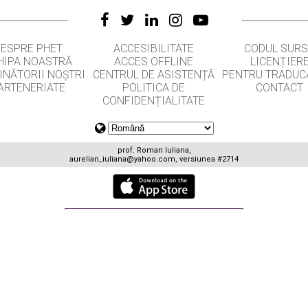
DESPRE PHET
ACCESIBILITATE
CODUL SUR
HIPA NOASTRĂ
ACCES OFFLINE
LICENȚIER
INĂTORII NOȘTRI
CENTRUL DE ASISTENȚĂ
PENTRU TRADUC
ARTENERIATE
POLITICA DE
CONTACT
CONFIDENȚIALITATE
prof. Roman Iuliana,
aurelian_iuliana@yahoo.com
, versiunea #2714
GET APPS FOR SCHOOLS