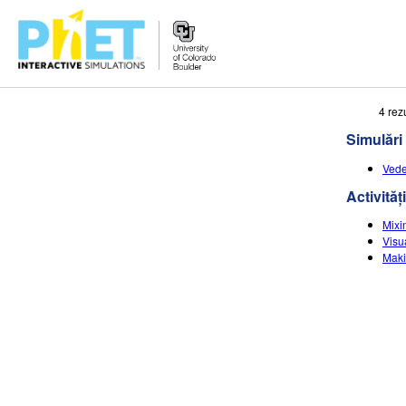
Căutați
4 rez
pe
Simulări
site-
ul
Vede
PhET
Activități
Mixin
Visu
Maki