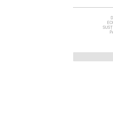
EC
SUSȚ
P