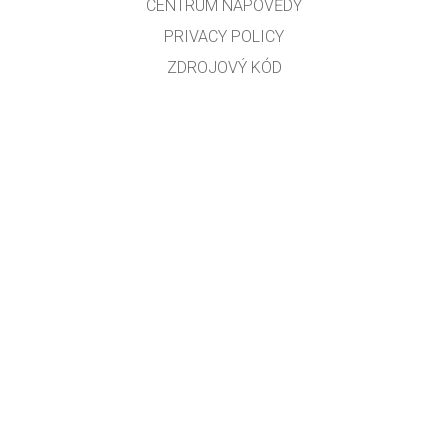
CENTRUM NÁPOVĚDY
PRIVACY POLICY
ZDROJOVÝ KÓD
LICENCOVÁNÍ
PRO PŘEKLADATELE
KONTAKT
Překlad do českého jazyka: Robert Seifert, Zdeněk Chalupský a Martin Slavík
GET APPS FOR SCHOOLS