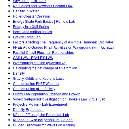
Why do objects float?
Net Forces and Newton's Second Law
Density in Water
Roller Coaster Creation
Energy Skate Park Basics | Remote Lab
Energy in a Coil Spring
forces and motion basics
Gravity Force Lab
Factors Affecting The Frequency of A simple Harmonic Oscillator
FREE Auto-Graded PhET Activities on Wayground (Frm. Quizizz)
Parallel Circuit Electrical Relationships
GAS LAW - BOYLE'S LAW
Investigating dilution (quantitative)
Calculating the net charge of an atom/ion
Density
Gravity, Orbits and Kepler's Laws
Concentration PhET WebLab
Concentration pHet Activity
Bunny Lab Population Change and Growth
Video: Self-paced Investigation on Hooke's Law Virtual Lab
Projectile Motion - Lab Experiment
Density Exploration
KE and PE using the Pendulum Lab
KE and PE with the pendulum, Student
Guided Discovery for Waves on a String