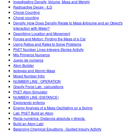
Investigating Density, Volume, Mass and Weight
Radioactive Decay - ILD
Choral Counting
Choral counting
Density: How Does Density Relate to Mass &Volume and an Object's
Interaction with Water?
Describing Location and Movement
Forces and Motion: Finding the Mass of a Car
Using Ratios and Rates to Solve Problems
PhET Number Lines Integers Stories Activity
Mis Primeros Numeros
Juego de numeros
Atom Builder
Isotopes and Atomic Mass
Mixed Number Intro
NUMBER LINE : OPERATION
Gravity Force Lab : calculations
PhET Atom Simulator
NUMBER LINE (DISTANCE)
Explorando enteros
Energy Analysis of a Mass Oscillating on a Spring
Lab: PhET Build an Atom
Recta numérica: Distancia absoluta y directa.
Build an Atom Lab!
Balancing Chemical Equations - Guided Inquiry Activity