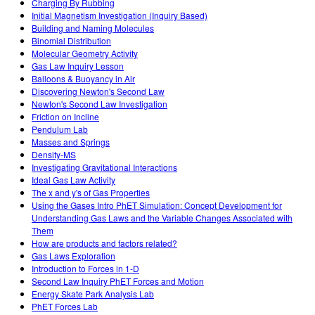
Charging By Rubbing
Initial Magnetism Investigation (Inquiry Based)
Building and Naming Molecules
Binomial Distribution
Molecular Geometry Activity
Gas Law Inquiry Lesson
Balloons & Buoyancy in Air
Discovering Newton's Second Law
Newton's Second Law Investigation
Friction on Incline
Pendulum Lab
Masses and Springs
Density-MS
Investigating Gravitational Interactions
Ideal Gas Law Activity
The x and y's of Gas Properties
Using the Gases Intro PhET Simulation: Concept Development for
Understanding Gas Laws and the Variable Changes Associated with
Them
How are products and factors related?
Gas Laws Exploration
Introduction to Forces in 1-D
Second Law Inquiry PhET Forces and Motion
Energy Skate Park Analysis Lab
PhET Forces Lab