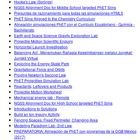
Hooke's Law (Springs)
NGSS Alignment Doc for Middle School targeted PhET Sims
Preguntas de razonamiento para todas las simulaciones HTML5
PhET Sims Aligned to the Chemistry Curriculum
Alineación simulaciones PhET con el Currículo Ecuatoriano - Química -
Bachillerato
Earth and Space Science Gravity Exploration Lab
Projectile Motion Scientific Enquiry
Horizontal Launch Investigation
Balancing Act : Menemukan Rahasia Keseimbangan melalui Jungkat-
Jungkit Virtual
Exploring the Energy Skate Park
Gravitational Force and Orbits
Proving Newton's Second Law
PhET Projectiles Simulation Lab
Reactants, Leftovers and Products
Projectile Motion Worksheet
Mechanical energy lab - Remote
NGSS Alignment Doc for High School targeted PhET Sims
Introductions to Solutions
Build an Ion Inquiry Activity
Fencing Spaces: Fixed Perimeter, Changing Area
Modeling Paradigm Lab- 2nd Law
PREPARATORIA: Alineación de PhET con programas de la DGB México
(2017)