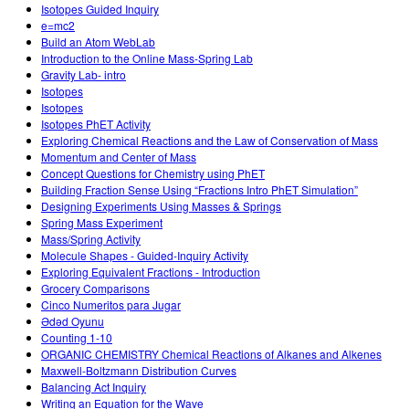
Isotopes Guided Inquiry
e=mc2
Build an Atom WebLab
Introduction to the Online Mass-Spring Lab
Gravity Lab- intro
Isotopes
Isotopes
Isotopes PhET Activity
Exploring Chemical Reactions and the Law of Conservation of Mass
Momentum and Center of Mass
Concept Questions for Chemistry using PhET
Building Fraction Sense Using “Fractions Intro PhET Simulation”
Designing Experiments Using Masses & Springs
Spring Mass Experiment
Mass/Spring Activity
Molecule Shapes - Guided-Inquiry Activity
Exploring Equivalent Fractions - Introduction
Grocery Comparisons
Cinco Numeritos para Jugar
Ədəd Oyunu
Counting 1-10
ORGANIC CHEMISTRY Chemical Reactions of Alkanes and Alkenes
Maxwell-Boltzmann Distribution Curves
Balancing Act Inquiry
Writing an Equation for the Wave