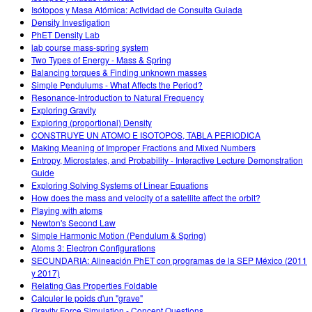
Isótopos y Masa Atómica: Actividad de Consulta Guiada
Density Investigation
PhET Density Lab
lab course mass-spring system
Two Types of Energy - Mass & Spring
Balancing torques & Finding unknown masses
Simple Pendulums - What Affects the Period?
Resonance-Introduction to Natural Frequency
Exploring Gravity
Exploring (proportional) Density
CONSTRUYE UN ATOMO E ISOTOPOS, TABLA PERIODICA
Making Meaning of Improper Fractions and Mixed Numbers
Entropy, Microstates, and Probability - Interactive Lecture Demonstration
Guide
Exploring Solving Systems of Linear Equations
How does the mass and velocity of a satellite affect the orbit?
Playing with atoms
Newton's Second Law
Simple Harmonic Motion (Pendulum & Spring)
Atoms 3: Electron Configurations
SECUNDARIA: Alineación PhET con programas de la SEP México (2011
y 2017)
Relating Gas Properties Foldable
Calculer le poids d'un "grave"
Gravity Force Simulation - Concept Questions