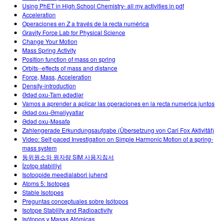
Using PhET in High School Chemistry- all my activities in pdf
Acceleration
Operaciones en Z a través de la recta numérica
Gravity Force Lab for Physical Science
Change Your Motion
Mass Spring Activity
Position function of mass on spring
Orbits--effects of mass and distance
Force, Mass, Acceleration
Density-introduction
Ədəd oxu-Tam ədədlər
Vamos a aprender a aplicar las operaciones en la recta numerica juntos
Ədəd oxu-Əməliyyatlar
Ədəd oxu-Məsafə
Zahlengerade Erkundungsaufgabe (Übersetzung von Cari Fox Aktivität)
Video: Self-paced Investigation on Simple Harmonic Motion of a spring-
mass system
동위원소와 원자량 SIM 사용지침서
İzotop stabilliyi
Isotoopide meedialabori juhend
Atoms 5: Isotopes
Stable Isotopes
Preguntas conceptuales sobre Isótopos
Isotope Stability and Radioactivity
Isótopos y Masas Atómicas