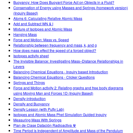
Buoyancy: How Does Buoyant Force Act on Objects in a Fluid?
Conservation of Energy using Masses and Springs (homework version)
(Inquiry Based)
Atoms 6: Calculating Relative Atomic Mass
Add and Subtract WN & I
Mixture of Isotopes and Atomic Mass
Hanging Mass
Force and Motion: Mass vs. Speed
Relationship between frequency and mass, k, and g
How does mass effect the speed of a forced object?
Isotopes activity sheet
The Invisible Balance: Investigating Mass–Distance Relationships in
Levers
Balancing Chemical Equations - Inquiry based Introduction
Balancing Chemical Equations - Clicker Questions
Springs and Things
Force and Motion activity 2: Relating graphs and free body diagrams
using Moving Man and Forces 1D (Inquiry Based)
Density-introduction
Density and Buoyancy
Density Lesson (with Putty Lab)
Isotopes and Atomic Mass Phet Simulation Guided Inquiry
Measuring Mass With Springs
Plan de Clase Datación Radioactiva ☢
Time Period is Independent of Amplitude and Mass of the Pendulum