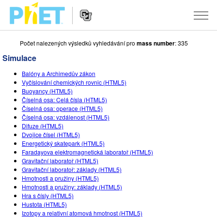
Počet nalezených výsledků vyhledávání pro
mass number
: 335
Vyhledávání
na
Simulace
webu
Website
PhET
SIMULACE
Balóny a Archimedův zákon
Navigation
Vyčíslování chemických rovnic (HTML5)
Všechny simulace
Buoyancy (HTML5)
STUDIO
Číselná osa: Celá čísla (HTML5)
Číselná osa: operace (HTML5)
Fyzika
About Studio
VÝUKA
Číselná osa: vzdálenost (HTML5)
Difuze (HTML5)
Matematika
Customizable Sims
Procházet materiály
VÝZKUM
Dvojice čísel (HTML5)
Energetický skatepark (HTML5)
Chemie
Start a Free Trial
Sdílejte své aktivity
INICIATIVY
Faradayova elektromagnetická laboratoř (HTML5)
Gravitační laboratoř (HTML5)
Přírodověda
Purchase a License
Activity Contribution Guidelines
Inkluzivní design
PŘIHLÁSIT SE / REGISTROVAT
Gravitační laboratoř: základy (HTML5)
Hmotnosti a pružiny (HTML5)
Biologie
Virtuální dílny
PhET Global
Hmotnosti a pružiny: základy (HTML5)
Hra s čísly (HTML5)
PŘIHLÁSIT SE / REGISTROVAT
Přeložené simulace
Professional Learning with PhET
Data Fluency
Hustota (HTML5)
Izotopy a relativní atomová hmotnost (HTML5)