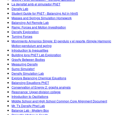
La densitat amb el simulador PhET
Density Lab
Student Guide for PhET - Balancing Act in html5
Masses and Springs Simulation Homework
Balancing Act Remote Lab
Ramp: Forces and Motion Investigation
Density Exploration
Turning Forces
Movimiento Armonico Simple: El pendulo y el resorte (Simple Harmonic
Motion:pendulum and spring
Introduction to Inequalities
Building Ions PhET Lab Exploration
Gravity Between Bodies
Measuring Density
Sumo Simulator!
Density Simulation Lab
Explore Balancing Chemical Equations
Balancing Equations PhET
Conservation of Energy 2: graphs analysis
Resonance: Upper-division college
Introduction to Oscillations
Middle School and High School Common Core Alignment Document
Mr. T's Density Phet Lab
Balance Lab - Mystery Box
Projectile Motion in Sports