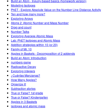
Build an Atom - Inquiry-based basics (homework version)
Modeling Isotopes
PhET - Explore Absolute Value on the Number Line Distance Activity
Ten and how many more?
Exploring Arrays
Atoms 2: Atomic Number and Mass Number
Drag and count
Number Talks
Exploring Average Atomic Mass
Lab: PhET Isotopes and Atomic Mass
Addition strategies within 10 (or 20)
Family of Mr. 10
Apples in Baskets - Decomposition of 2 addends
Build an Atom: Introduction
numbers game
Radioactive Decay
Exploring integers
¿Cuántas Manzanas?
How Many Apples?
Organize it!
Subtraction stories
True or False? 1st grade
True or False? Kindergarten
Apples in 3 Baskets
isotopes and atomic mass