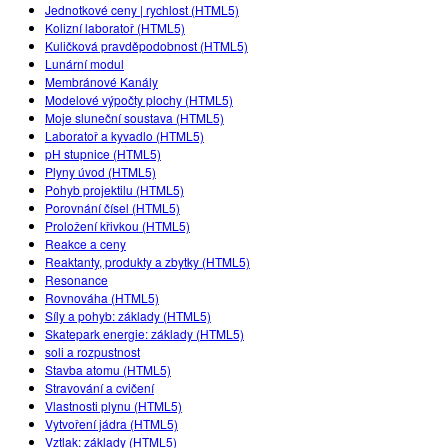
Customizable Sims
Teaching with PhET
Jednotkové ceny | rychlost (HTML5)
DEIB ve STEM Ed
Kolizní laboratoř (HTML5)
Kuličková pravděpodobnost (HTML5)
SceneryStack OSE
Lunární modul
Membránové Kanály
Impact Report
Modelové výpočty plochy (HTML5)
Moje sluneční soustava (HTML5)
Laboratoř a kyvadlo (HTML5)
pH stupnice (HTML5)
Plyny úvod (HTML5)
Pohyb projektilu (HTML5)
Porovnání čísel (HTML5)
Proložení křivkou (HTML5)
Reakce a ceny
Reaktanty, produkty a zbytky (HTML5)
Resonance
Rovnováha (HTML5)
Síly a pohyb: základy (HTML5)
Skatepark energie: základy (HTML5)
soli a rozpustnost
Stavba atomu (HTML5)
Stravování a cvičení
Vlastnosti plynu (HTML5)
Vytvoření jádra (HTML5)
Vztlak: základy (HTML5)