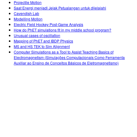
Projectile Motion
Saat Energi menjadi Jejak Petualangan untuk dijelajahi
Cavendish Lab
Modelling Motion
Electric Field Hockey Post-Game Analysis
How do PhET simulations fit in my middle school program?
Unusual cases of oscillation
Mapping of PhET and IBDP Physics
MS and HS TEK to Sim Alignment
Computer Simulations as a Tool to Assist Teaching Basics of
Electromagnetism (Simulações Computacionais Como Ferramenta
Auxiliar ao Ensino de Conceitos Básicos de Eletromagnetismo)