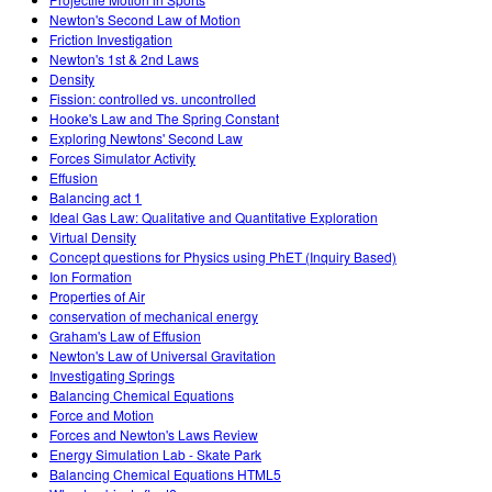
Newton's Second Law of Motion
Friction Investigation
Newton's 1st & 2nd Laws
Density
Fission: controlled vs. uncontrolled
Hooke's Law and The Spring Constant
Exploring Newtons' Second Law
Forces Simulator Activity
Effusion
Balancing act 1
Ideal Gas Law: Qualitative and Quantitative Exploration
Virtual Density
Concept questions for Physics using PhET (Inquiry Based)
Ion Formation
Properties of Air
conservation of mechanical energy
Graham's Law of Effusion
Newton's Law of Universal Gravitation
Investigating Springs
Balancing Chemical Equations
Force and Motion
Forces and Newton's Laws Review
Energy Simulation Lab - Skate Park
Balancing Chemical Equations HTML5