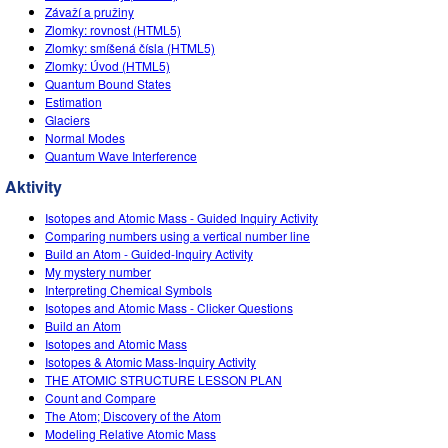
Závaží a pružiny
Zlomky: rovnost (HTML5)
Zlomky: smíšená čísla (HTML5)
Zlomky: Úvod (HTML5)
Quantum Bound States
Estimation
Glaciers
Normal Modes
Quantum Wave Interference
Aktivity
Isotopes and Atomic Mass - Guided Inquiry Activity
Comparing numbers using a vertical number line
Build an Atom - Guided-Inquiry Activity
My mystery number
Interpreting Chemical Symbols
Isotopes and Atomic Mass - Clicker Questions
Build an Atom
Isotopes and Atomic Mass
Isotopes & Atomic Mass-Inquiry Activity
THE ATOMIC STRUCTURE LESSON PLAN
Count and Compare
The Atom; Discovery of the Atom
Modeling Relative Atomic Mass