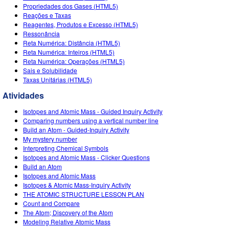
Propriedades dos Gases (HTML5)
Reações e Taxas
Reagentes, Produtos e Excesso (HTML5)
Ressonância
Reta Numérica: Distância (HTML5)
Reta Numérica: Inteiros (HTML5)
Reta Numérica: Operações (HTML5)
Sais e Solubilidade
Taxas Unitárias (HTML5)
Atividades
Isotopes and Atomic Mass - Guided Inquiry Activity
Comparing numbers using a vertical number line
Build an Atom - Guided-Inquiry Activity
My mystery number
Interpreting Chemical Symbols
Isotopes and Atomic Mass - Clicker Questions
Build an Atom
Isotopes and Atomic Mass
Isotopes & Atomic Mass-Inquiry Activity
THE ATOMIC STRUCTURE LESSON PLAN
Count and Compare
The Atom; Discovery of the Atom
Modeling Relative Atomic Mass