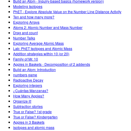
Build an Atom - Inquiry-based basics (homework version)
Modeling Isotopes
PhET - Explore Absolute Value on the Number Line Distance Activity
Ten and how many more?
Exploring Arrays
Atoms 2: Atomic Number and Mass Number
Drag and count
Number Talks
Exploring Average Atomic Mass
Lab: PhET Isotopes and Atomic Mass
Addition strategies within 10 (or 20)
Family of Mr. 10
Apples in Baskets - Decomposition of 2 addends
Build an Atom: Introduction
numbers game
Radioactive Decay
Exploring integers
¿Cuántas Manzanas?
How Many Apples?
Organize it!
Subtraction stories
True or False? 1st grade
True or False? Kindergarten
Apples in 3 Baskets
isotopes and atomic mass