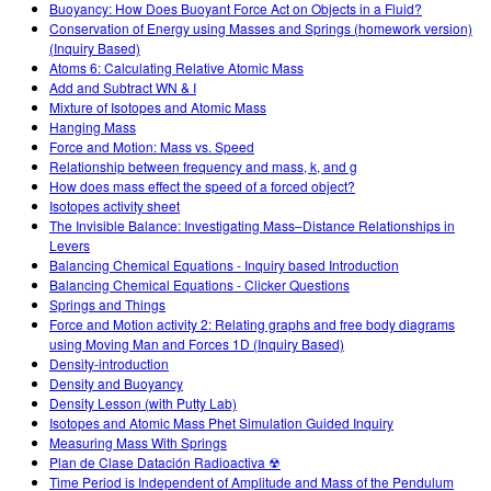
Buoyancy: How Does Buoyant Force Act on Objects in a Fluid?
Conservation of Energy using Masses and Springs (homework version)
(Inquiry Based)
Atoms 6: Calculating Relative Atomic Mass
Add and Subtract WN & I
Mixture of Isotopes and Atomic Mass
Hanging Mass
Force and Motion: Mass vs. Speed
Relationship between frequency and mass, k, and g
How does mass effect the speed of a forced object?
Isotopes activity sheet
The Invisible Balance: Investigating Mass–Distance Relationships in
Levers
Balancing Chemical Equations - Inquiry based Introduction
Balancing Chemical Equations - Clicker Questions
Springs and Things
Force and Motion activity 2: Relating graphs and free body diagrams
using Moving Man and Forces 1D (Inquiry Based)
Density-introduction
Density and Buoyancy
Density Lesson (with Putty Lab)
Isotopes and Atomic Mass Phet Simulation Guided Inquiry
Measuring Mass With Springs
Plan de Clase Datación Radioactiva ☢
Time Period is Independent of Amplitude and Mass of the Pendulum