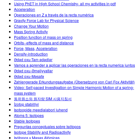
Using PhET in High School Chemistry- all my activities in pdf
Acceleration
Operaciones en Z a través de la recta numérica
Gravity Force Lab for Physical Science
Change Your Motion
Mass Spring Activity
Position function of mass on spring
Orbits--effects of mass and distance
Force, Mass, Acceleration
Density-introduction
Ədəd oxu-Tam ədədlər
Vamos a aprender a aplicar las operaciones en la recta numerica juntos
Ədəd oxu-Əməliyyatlar
Ədəd oxu-Məsafə
Zahlengerade Erkundungsaufgabe (Übersetzung von Cari Fox Aktivität)
Video: Self-paced Investigation on Simple Harmonic Motion of a spring-
mass system
동위원소와 원자량 SIM 사용지침서
İzotop stabilliyi
Isotoopide meedialabori juhend
Atoms 5: Isotopes
Stable Isotopes
Preguntas conceptuales sobre Isótopos
Isotope Stability and Radioactivity
Isótopos y Masas Atómicas