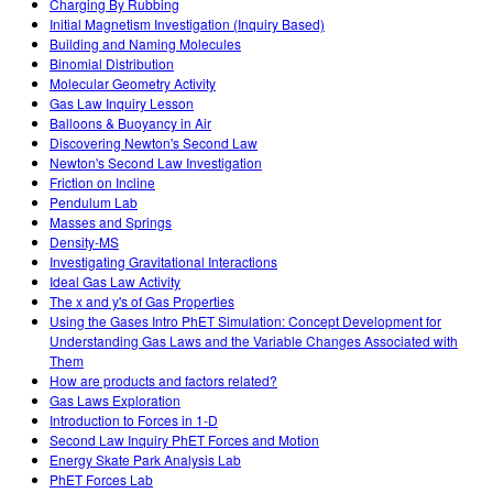
Charging By Rubbing
Initial Magnetism Investigation (Inquiry Based)
Building and Naming Molecules
Binomial Distribution
Molecular Geometry Activity
Gas Law Inquiry Lesson
Balloons & Buoyancy in Air
Discovering Newton's Second Law
Newton's Second Law Investigation
Friction on Incline
Pendulum Lab
Masses and Springs
Density-MS
Investigating Gravitational Interactions
Ideal Gas Law Activity
The x and y's of Gas Properties
Using the Gases Intro PhET Simulation: Concept Development for
Understanding Gas Laws and the Variable Changes Associated with
Them
How are products and factors related?
Gas Laws Exploration
Introduction to Forces in 1-D
Second Law Inquiry PhET Forces and Motion
Energy Skate Park Analysis Lab
PhET Forces Lab