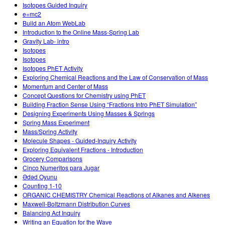
Isotopes Guided Inquiry
e=mc2
Build an Atom WebLab
Introduction to the Online Mass-Spring Lab
Gravity Lab- intro
Isotopes
Isotopes
Isotopes PhET Activity
Exploring Chemical Reactions and the Law of Conservation of Mass
Momentum and Center of Mass
Concept Questions for Chemistry using PhET
Building Fraction Sense Using “Fractions Intro PhET Simulation”
Designing Experiments Using Masses & Springs
Spring Mass Experiment
Mass/Spring Activity
Molecule Shapes - Guided-Inquiry Activity
Exploring Equivalent Fractions - Introduction
Grocery Comparisons
Cinco Numeritos para Jugar
Ədəd Oyunu
Counting 1-10
ORGANIC CHEMISTRY Chemical Reactions of Alkanes and Alkenes
Maxwell-Boltzmann Distribution Curves
Balancing Act Inquiry
Writing an Equation for the Wave