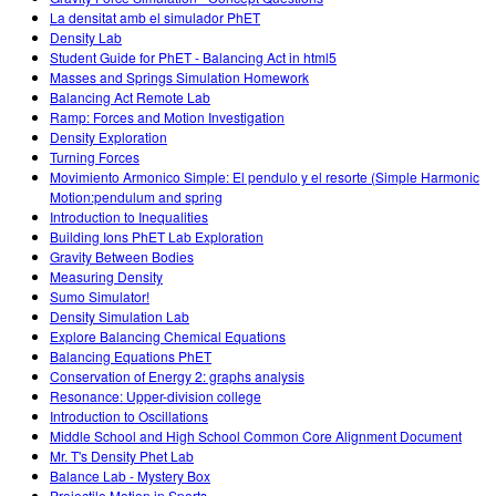
La densitat amb el simulador PhET
Density Lab
Student Guide for PhET - Balancing Act in html5
Masses and Springs Simulation Homework
Balancing Act Remote Lab
Ramp: Forces and Motion Investigation
Density Exploration
Turning Forces
Movimiento Armonico Simple: El pendulo y el resorte (Simple Harmonic
Motion:pendulum and spring
Introduction to Inequalities
Building Ions PhET Lab Exploration
Gravity Between Bodies
Measuring Density
Sumo Simulator!
Density Simulation Lab
Explore Balancing Chemical Equations
Balancing Equations PhET
Conservation of Energy 2: graphs analysis
Resonance: Upper-division college
Introduction to Oscillations
Middle School and High School Common Core Alignment Document
Mr. T's Density Phet Lab
Balance Lab - Mystery Box
Projectile Motion in Sports