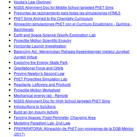
Hooke's Law (Springs)
NGSS Alignment Doc for Middle School targeted PhET Sims
Preguntas de razonamiento para todas las simulaciones HTML5
PhET Sims Aligned to the Chemistry Curriculum
Alineación simulaciones PhET con el Currículo Ecuatoriano - Química -
Bachillerato
Earth and Space Science Gravity Exploration Lab
Projectile Motion Scientific Enquiry
Horizontal Launch Investigation
Balancing Act : Menemukan Rahasia Keseimbangan melalui Jungkat-
Jungkit Virtual
Exploring the Energy Skate Park
Gravitational Force and Orbits
Proving Newton's Second Law
PhET Projectiles Simulation Lab
Reactants, Leftovers and Products
Projectile Motion Worksheet
Mechanical energy lab - Remote
NGSS Alignment Doc for High School targeted PhET Sims
Introductions to Solutions
Build an Ion Inquiry Activity
Fencing Spaces: Fixed Perimeter, Changing Area
Modeling Paradigm Lab- 2nd Law
PREPARATORIA: Alineación de PhET con programas de la DGB México
(2017)