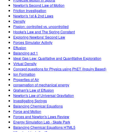
Newton's Second Law of Motion
Friction Investigation
Newton's 1st & 2nd Laws
Density
Fission: controlled vs. uncontrolled
Hooke's Law and The Spring Constant
Exploring Newtons' Second Law
Forces Simulator Activity
Effusion
Balancing act 1
Ideal Gas Law: Qualitative and Quantitative Exploration
Virtual Density
Concept questions for Physics using PhET (Inquiry Based)
Ion Formation
Properties of Air
conservation of mechanical energy
Graham's Law of Effusion
Newton's Law of Universal Gravitation
Investigating Springs
Balancing Chemical Equations
Force and Motion
Forces and Newton's Laws Review
Energy Simulation Lab - Skate Park
Balancing Chemical Equations HTML5