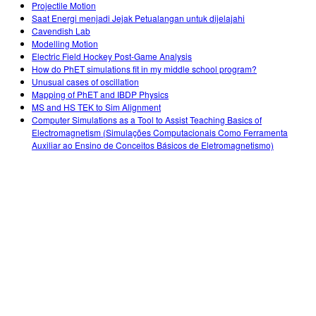
Projectile Motion
Saat Energi menjadi Jejak Petualangan untuk dijelajahi
Cavendish Lab
Modelling Motion
Electric Field Hockey Post-Game Analysis
How do PhET simulations fit in my middle school program?
Unusual cases of oscillation
Mapping of PhET and IBDP Physics
MS and HS TEK to Sim Alignment
Computer Simulations as a Tool to Assist Teaching Basics of
Electromagnetism (Simulações Computacionais Como Ferramenta
Auxiliar ao Ensino de Conceitos Básicos de Eletromagnetismo)