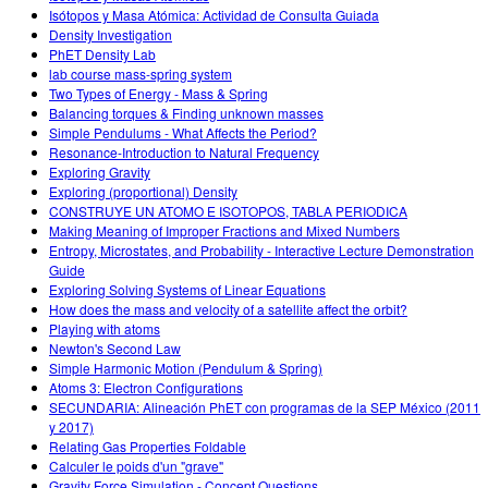
Isótopos y Masa Atómica: Actividad de Consulta Guiada
Density Investigation
PhET Density Lab
lab course mass-spring system
Two Types of Energy - Mass & Spring
Balancing torques & Finding unknown masses
Simple Pendulums - What Affects the Period?
Resonance-Introduction to Natural Frequency
Exploring Gravity
Exploring (proportional) Density
CONSTRUYE UN ATOMO E ISOTOPOS, TABLA PERIODICA
Making Meaning of Improper Fractions and Mixed Numbers
Entropy, Microstates, and Probability - Interactive Lecture Demonstration
Guide
Exploring Solving Systems of Linear Equations
How does the mass and velocity of a satellite affect the orbit?
Playing with atoms
Newton's Second Law
Simple Harmonic Motion (Pendulum & Spring)
Atoms 3: Electron Configurations
SECUNDARIA: Alineación PhET con programas de la SEP México (2011
y 2017)
Relating Gas Properties Foldable
Calculer le poids d'un "grave"
Gravity Force Simulation - Concept Questions