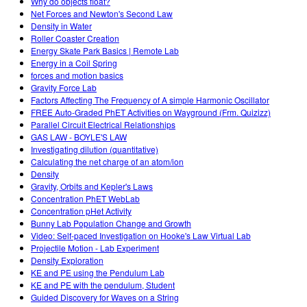
Why do objects float?
Net Forces and Newton's Second Law
Density in Water
Roller Coaster Creation
Energy Skate Park Basics | Remote Lab
Energy in a Coil Spring
forces and motion basics
Gravity Force Lab
Factors Affecting The Frequency of A simple Harmonic Oscillator
FREE Auto-Graded PhET Activities on Wayground (Frm. Quizizz)
Parallel Circuit Electrical Relationships
GAS LAW - BOYLE'S LAW
Investigating dilution (quantitative)
Calculating the net charge of an atom/ion
Density
Gravity, Orbits and Kepler's Laws
Concentration PhET WebLab
Concentration pHet Activity
Bunny Lab Population Change and Growth
Video: Self-paced Investigation on Hooke's Law Virtual Lab
Projectile Motion - Lab Experiment
Density Exploration
KE and PE using the Pendulum Lab
KE and PE with the pendulum, Student
Guided Discovery for Waves on a String