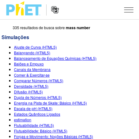
335 resultados de busca sobre
mass number
Busca
no
Simulações
Portal
Navegação
PhET
SIMULAÇÕES
Ajuste de Curva (HTML5)
no
Balançando (HTML5)
Portal
Todas as Sims
Balanceamento de Equações Químicas (HTML5)
STUDIO
Balões e Empuxo
Canais da Membrana
Física
About Studio
ENSINO
Comer & Exercitar-se
Comparar Números (HTML5)
Matemática & Estatística
Customizable Sims
Atividades
PESQUISA
Densidade (HTML5)
Difusão (HTML5)
Química
Inicie seu Teste Grátis
Envie sua Atividade
INICIATIVAS
Dupla de Números (HTML5)
Energia na Pista de Skate: Básico (HTML5)
Terra & Espaço
Adquira uma Licença
Orientações para Contribuição de Atividade
Design Inclusivo
ENTRE/REGISTRE-SE
Escala de pH (HTML5)
Estados Quânticos Ligados
Biologia
Oficinas Virtuais
PhET Global
estimation
Flutuabilidade (HTML5)
ENTRE/REGISTRE-SE
Traduzir Sims
Professional Learning with PhET
Fluência em Dados
Flutuabilidade: Básico (HTML5)
Forças e Movimento: Noções Básicas (HTML5)