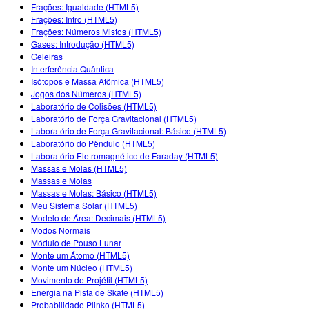
Customizable Sims
Teaching with PhET
Frações: Igualdade (HTML5)
DEIB na STEM Ed
Frações: Intro (HTML5)
Frações: Números Mistos (HTML5)
SceneryStack OSE
Gases: Introdução (HTML5)
Geleiras
Relatório de Impacto
Interferência Quântica
Isótopos e Massa Atômica (HTML5)
Jogos dos Números (HTML5)
Laboratório de Colisões (HTML5)
Laboratório de Força Gravitacional (HTML5)
Laboratório de Força Gravitacional: Básico (HTML5)
Laboratório do Pêndulo (HTML5)
Laboratório Eletromagnético de Faraday (HTML5)
Massas e Molas (HTML5)
Massas e Molas
Massas e Molas: Básico (HTML5)
Meu Sistema Solar (HTML5)
Modelo de Área: Decimais (HTML5)
Modos Normais
Módulo de Pouso Lunar
Monte um Átomo (HTML5)
Monte um Núcleo (HTML5)
Movimento de Projétil (HTML5)
Energia na Pista de Skate (HTML5)
Probabilidade Plinko (HTML5)