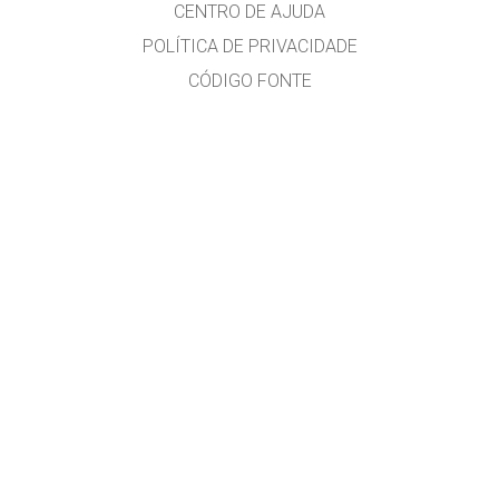
CENTRO DE AJUDA
POLÍTICA DE PRIVACIDADE
CÓDIGO FONTE
LICENCIAMENTO
PARA TRADUTORES
CONTATE-NOS
versão em português do Brasil por Alexandre R. Soares
GET APPS FOR SCHOOLS