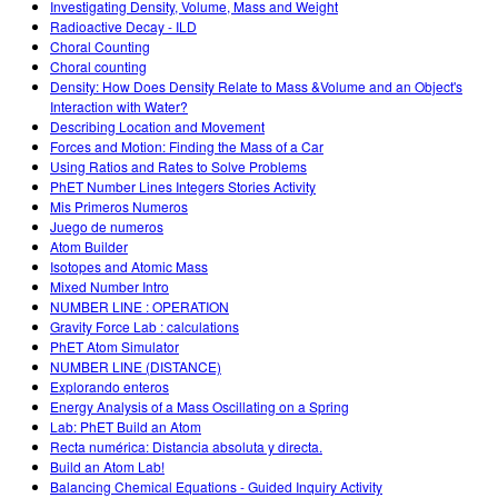
Investigating Density, Volume, Mass and Weight
Radioactive Decay - ILD
Choral Counting
Choral counting
Density: How Does Density Relate to Mass &Volume and an Object's
Interaction with Water?
Describing Location and Movement
Forces and Motion: Finding the Mass of a Car
Using Ratios and Rates to Solve Problems
PhET Number Lines Integers Stories Activity
Mis Primeros Numeros
Juego de numeros
Atom Builder
Isotopes and Atomic Mass
Mixed Number Intro
NUMBER LINE : OPERATION
Gravity Force Lab : calculations
PhET Atom Simulator
NUMBER LINE (DISTANCE)
Explorando enteros
Energy Analysis of a Mass Oscillating on a Spring
Lab: PhET Build an Atom
Recta numérica: Distancia absoluta y directa.
Build an Atom Lab!
Balancing Chemical Equations - Guided Inquiry Activity