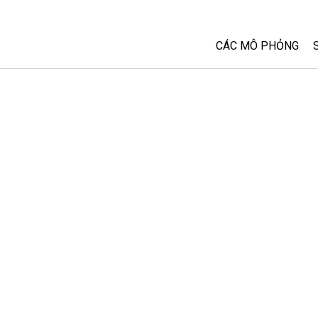
CÁC MÔ PHỎNG
Tất cả các Sim
Vật lý
Toán và Thống kê
Hoá học
Trái đất và Không 
Sinh học
Các Mô phỏng đã 
Customizable Sim