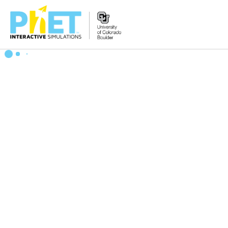
Tìm
trên
Website
PhET